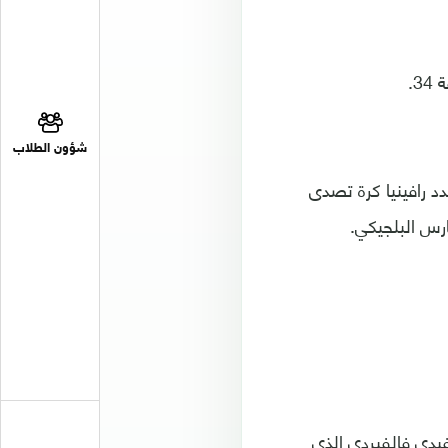
3.
شؤون الطلاب
ب برشلونة، في تسجيل هدف التعادل في الدقيقة 45، إذ سدد رافينيا كرة تصدى
ارس البلجيكي.
يدي فالفيردي الذي