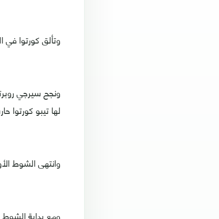
وتألق كورتوا في ال
لها تيبو كورتوا حا
وانتهى الشوط الأو
ومع بداية الشوط ا