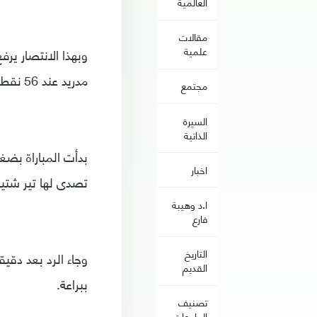
العالمية
مقالات
علمية
مدريد عند 56 نقطة في المركز الثاني، وبفارق 12 نقطة.
مجتمع
السيرة
الذاتية
بدأت المباراة بض
اخبار
تصدى لها تير شتيجن
ا.د وهيبة
فارع
التاريخ
وجاء الرد بعد دقي
القديم
ببراعة.
تصنيف
الجامعات