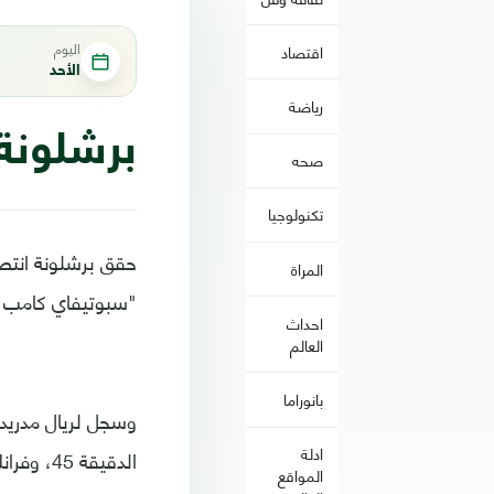
اليوم
اقتصاد
الأحد
رياضة
برشلونة 
صحه
تكنولوجيا
المراة
"سبوتيفاي كامب نو" 
احداث
العالم
بانوراما
ادلة
الدقيقة 45، وفرانك كيسي (90+2)
المواقع