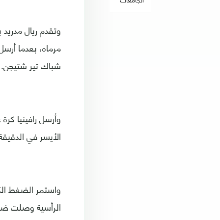
مرماه، بعدما أرسل
شباك تير شتيجن.
وأرسل رافينيا كرة
الأيسر في الدقيقة 23
واستمر الضغط الك
الرأسية وصلت ضعيف