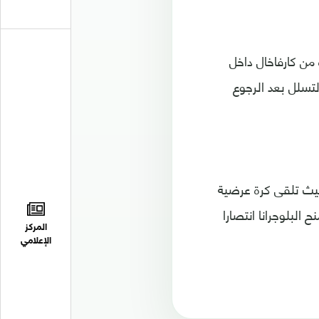
 الدقيقة 81، حيث تلقى تمريرة من كارفاخال داخل
لتسلل بعد الرجوع
يسي لاعب برشلونة البديل، أحلام ريال مدريد بهدف في الدقيقة 92، حيث تلقى كرة عرضية
البلوجرانا انتصارا
المركز
الإعلامي