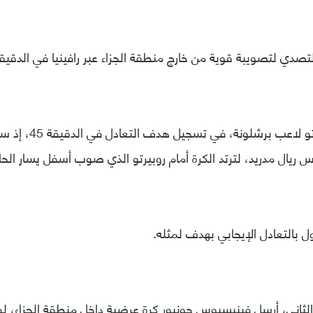
تصدي لتصويبة قوية من خارج منطقة الجزاء عبر رافينيا في الدقيقة 4
ونجح سيرجي روبرتو لاع
رس ريال مدريد، لترتد الكرة أمام روبيرتو الذي صوب أسفل يسار الح
ل بالتعادل الإيجابي بهدف لمثله.
لثاني، أرسل فينيسيوس جونيور كرة عرضية داخل منطقة الجزاء، لف