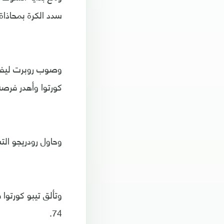
سدد الكرة بمحاذاة ا
وصوب روبرت ليفان
كورتوا وأهدر فرصة 
وحاول رودريجو التس
وتألق تيبو كورتوا
74.