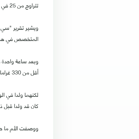
تتراوح من 25 في المئة إلى 50 في المئة.
ويشير تقرير "سي 
المتخصص في هذا ال
أقل من 330 غراما، ثم انضم إليها شقيقها أدرايل بعد 23 دقيقة بوزن أقل من 420 غرام.
لكنهما ولدا في ال
كان قد ولدا قبل ذل
ووصفت الأم ما حد