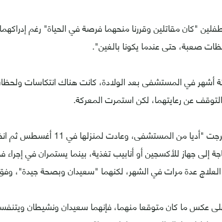
طفلين "كان مقاتلين وقررنا منحهما فرصة في الحياة" رغم إدراكهما
لحظات صعبة، حتى عندما يكونا بالغين".
ة أشهر في المستشفى بعد الولادة، كانت هناك انتكاسات ولحظا
التوقف عن رعايتهما، لكن استمرت المعركة.
وبعد 161 يوما، خرجت "أديا من المستشفى، 
اجة إلى جهاز للأكسجين أو أنابيب تغذية، بينما يستمران في إجر
العلاج عدة مرات في الشهر، لكنهما "سعيدان وبصحة جيدة"، وفق 
على عكس ما كان متوقعا منهما، فإنهما سعيدان ونشيطان ويتنفسا