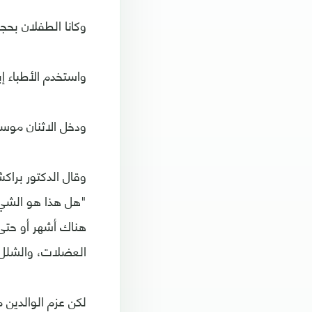
وكانا الطفلان بح
واستخدم الأطباء إبرة بحجم أقل من 2 مليمتر، أي
ودخل الاثنان موسوع
وقال الدكتور برا
"هل هذا هو الشيء
هناك أشهر أو حتى
العضلات، والشلل ا
لكن عزم الوالدين م