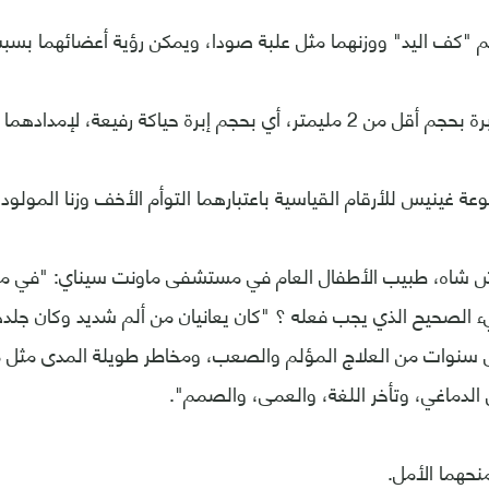
جم "كف اليد" ووزنهما مثل علبة صودا، ويمكن رؤية أعضائهما بس
 بحجم إبرة حياكة رفيعة، لإمدادهما بالتغذية.
ة غينيس للأرقام القياسية باعتبارهما التوأم الأخف وزنا المولودي
كش شاه، طبيب الأطفال العام في مستشفى ماونت سيناي: "في مرحل
 الصحيح الذي يجب فعله ؟ "كان يعانيان من ألم شديد وكان جلده
 سنوات من العلاج المؤلم والصعب، ومخاطر طويلة المدى مثل
لدماغي، وتأخر اللغة، والعمى، والصمم".
نحهما الأمل.