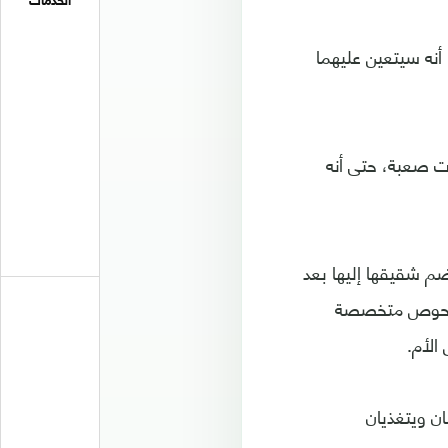
الخدمات
 أنه سيتعين عليهما
ت صعبة، حتى أنه
وعادت لمنزلها في 11 أغسطس ثم انضم شقيقها إليها بعد
اء فحوص متخصصة
الأم.
ن ويتغذيان