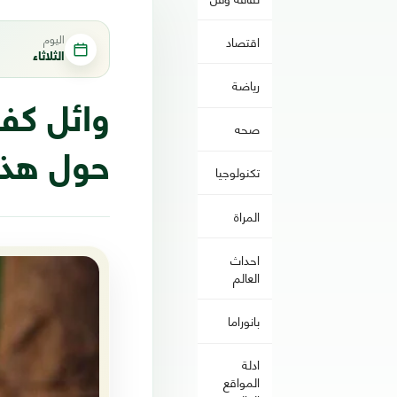
اليوم
اقتصاد
الثلاثاء
رياضة
وائل كف
صحه
حول هذا
تكنولوجيا
المراة
احداث
العالم
بانوراما
ادلة
المواقع