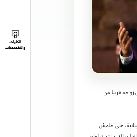
الكليات
والتخصصات
زواجه قريبا من
ى الأخبار المنتشرة، وقال وائل كفوري في تصريحات لقناة MTV اللبنانية، على هامش
فيا بذلك ما تم تداوله