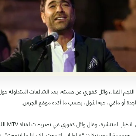
 النجم الفنان وائل كفوري عن صمته، بعد الشائعات المتداولة حول 
اجدة أو ماغي، حبه الأول، بحسب ما أكده موقع الجرس.
وعلق كفوري، عل
 جمهورية الدومينيكان: “قالوا إني اتزوجت، لكن أنا ما اتزوجت”، نا