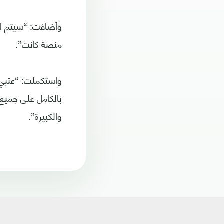
وأضافت: “سيتم ات
منصة كانت”.
واستكملت: “عتبي ا
بالكامل على جميع 
والكبيرة”.