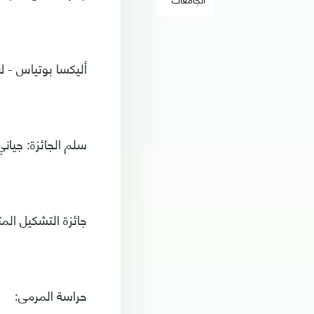
أليكسا بوتياس - ل
سلم الجائزة: جياني
جائزة التشكيل المث
حراسة المرمى: