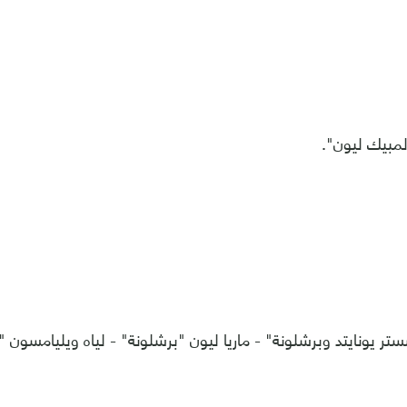
لمبيك ليون".
ر يونايتد وبرشلونة" - ماريا ليون "برشلونة" - لياه ويليامسون "آ