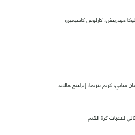
لوكا مودريتش، كارلوس كاسيميرو
ن مبابي، كريم بنزيما، إيرلينج هالاند
الي للاعبات كرة القدم