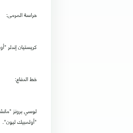
حراسة المرمى:
كريستيان إندلر "أو
خط الدفاع:
لوسي برونز "مانشست
"أولمبيك ليون".