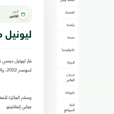
اليوم
اقتصاد
الاثنين
رياضة
ليونيل م
صحه
تكنولوجيا
فاز ليونيل ميسي ق
المراة
لموسم 2022، والذي أقيم حفلها في العاصمة الفرنسية باريس.
احداث
العالم
بانوراما
ادلة
جياني إنفانتينو.
المواقع