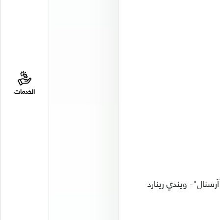
الخدمات
رسنال"- ويندي رينارد