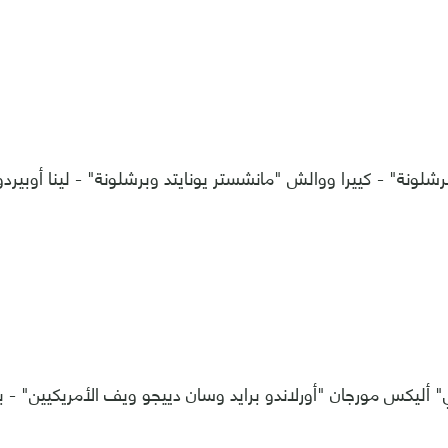
رشلونة" - كييرا ووالش "مانشستر يونايتد وبرشلونة" - لينا أوبي
أليكس مورجان "أورلاندو برايد وسان دييجو ويف الأمريكيين" - ب