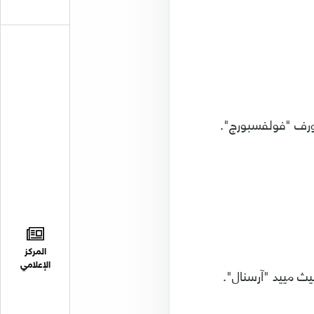
ردورف "فولفسبورج".
المركز
الإعلامي
يث مييد "آرسنال".