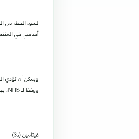
لسوء الحظ، من الص
أساسي في المنتجات
ووفقا لـ NHS، يجب أن يحصل البالغون على 1.5 ميكروغرام من فيتامين B12 يوميا.
فيتامين (د3)