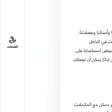
عظامنا وأسناننا وعضلاتنا.
اء الوقت في الداخل
الخدمات
لبيض لمساعدتنا على
تلبية جرعتنا اليومية من هذه المغذيات الأساسية. المستويات المنخفضة من فيتامين (د3) يمكن أن تجعلك
م من فيتامين (د3) كل يوم، وهو أمر ممكن مع المكملات