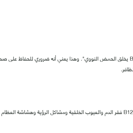
قالوا "فيتامين B12 يخلق الحمض النووي". وهذا يعني أنه ضروري للحفاظ على
أظافر.