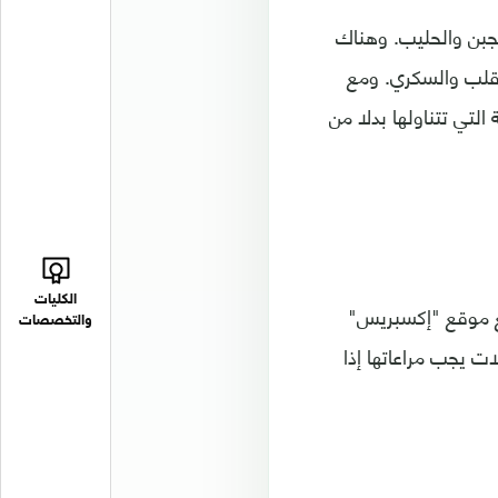
لجبن والحليب. وهناك
لقلب والسكري. ومع
لتي تتناولها بدلا من
الكليات
Purol للمكملات الغذائية مع موقع "إكسبريس"
والتخصصات
ت يجب مراعاتها إذا