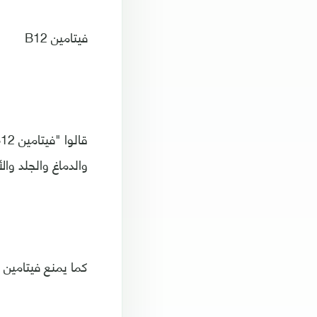
فيتامين B12
والدماغ والجلد وال
كما يمنع فيتامين B12 فقر الدم والعيوب الخلقية ومشاكل الرؤية وهشاشة العظام وأعراض الاكتئاب.