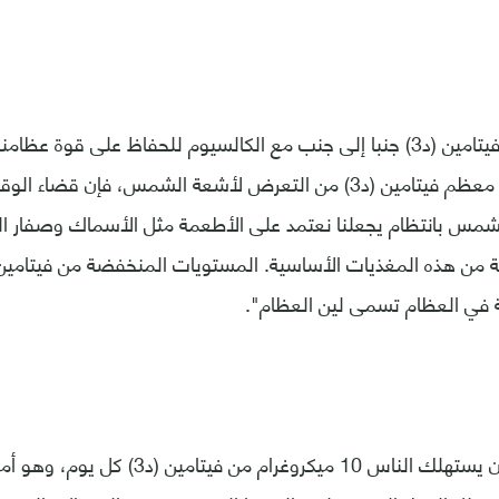
وأوضحوا: "يعمل فيتامين (د3) جنبا إلى جنب مع الكالسيوم للحفاظ على قوة 
وبينما نحصل على معظم فيتامين (د3) من التعرض لأشعة الشمس، فإن قض
شمس بانتظام يجعلنا نعتمد على الأطعمة مثل الأسماك وصفار ا
 في العظام تسمى لين العظام".
ومن المستحسن أن يستهلك الناس 10 ميكروغرا