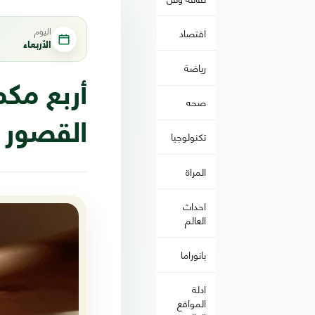
اليوم
اقتصاد
الأربعاء
رياضة
أربع مك
صحه
القصور ا
تكنولوجيا
المراة
احداث
العالم
بانوراما
ادلة
المواقع