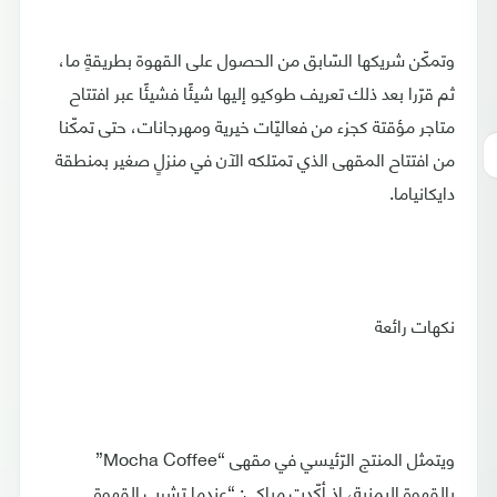
وتمكّن شريكها السّابق من الحصول على القهوة بطريقةٍ ما،
ثم قرّرا بعد ذلك تعريف طوكيو إليها شيئًا فشيئًا عبر افتتاح
متاجر مؤقتة كجزء من فعاليّات خيرية ومهرجانات، حتى تمكّنا
من افتتاح المقهى الذي تمتلكه الآن في منزلٍ صغير بمنطقة
دايكانياما.
نكهات رائعة
ويتمثل المنتج الرّئيسي في مقهى “Mocha Coffee”
بالقهوة اليمنية، إذ أكّدت مياكي: “عندما تشرب القهوة