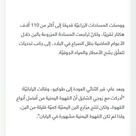
ووصلت المساحات الزراعيّة قديمًا إلى أكثر من 110 ألاف
هكتار تقريبًا، ولكنّ تراجعت المساحة المزروعة بالبن خلال
الأعوام الماضية بظل الصراع في البلاد، إلى جانب تحديات
تتعلّق بشح الأمطار والمياه الجوفيّة.
وبعد عام، قرر الثنائي العودة إلى طوكيو، وقالت اليابانيّة:
“أدركت مع زوجي السّابق أنّ القهوة اليمنية من أفضل أنواع
القهوة، ولكن تنتج مزارع البن اليمنيّة كميّة قليلة من البن،
ولذا لم تكن القهوة اليمنية مشهورة في اليابان”.