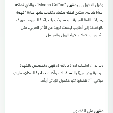
وقبل الدخول إلى مقهى “Mocha Coffee”، والذي تملكه
امرأة يابانيّة، سترى لافتة بيضاء مكتوب عليها عبارة “قهوة
يمنية” باللغة العربية، ثم سترحّب بك رائحة القهوة العربية،
بالإضافة إلى أطايب ليست غريبة عن الزّائر العربي، مثل
التّمور، والكعك بنكهة الهيل والقرنفل.
ولا بد أنّ امتلاك امرأة يابانيّة لمقهى متخصص بالقهوة
اليمنية يبدو غريبًا بالنّسبة لك، وأكّدت صاحبة المكان، مايكو
مياكي، أنّ قصّتها تثير فضول الزبائن أيضًا.
مقهى مثير للفضول