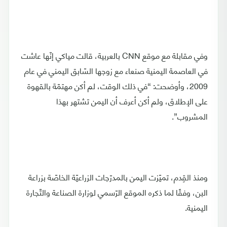
وفي مقابلة مع موقع CNN بالعربية، قالت مياكي إنّها عاشت
في العاصمة اليمنية صنعاء مع زوجها السّابق اليمني في عام
2009، وأوضحت: “في ذلك الوقت، لم أكن مهتمّة بالقهوة
على الإطلاق، ولم أكن أعرف أن اليمن تشتهر بهذا
المشروب”.
ومنذ القِدم، تميّزت اليمن بالمدرّجات الزراعيّة الخاصّة بزراعة
البن، وفقًا لما ذكره الموقع الرّسمي لوزارة الصناعة والتّجارة
اليمنية.