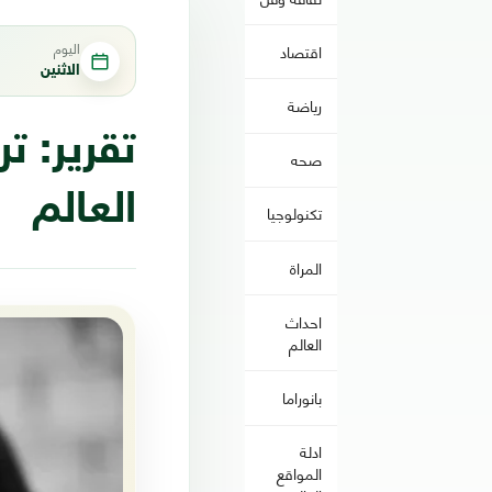
اليوم
اقتصاد
الاثنين
رياضة
تقرير: 
صحه
العالم
تكنولوجيا
المراة
احداث
العالم
بانوراما
ادلة
المواقع