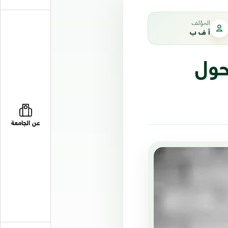
المؤلف
أ ف ب
حول
عن الجامعة