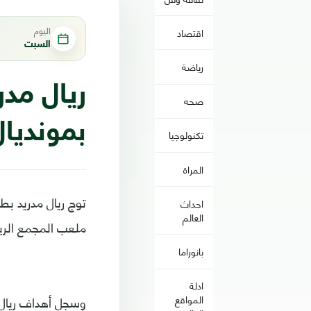
اليوم
اقتصاد
السبت
رياضة
ريال مد
صحه
بمونديال
تكنولوجيا
المراة
احداث
العالم
ملعب المجمع الريا
بانوراما
ادلة
المواقع