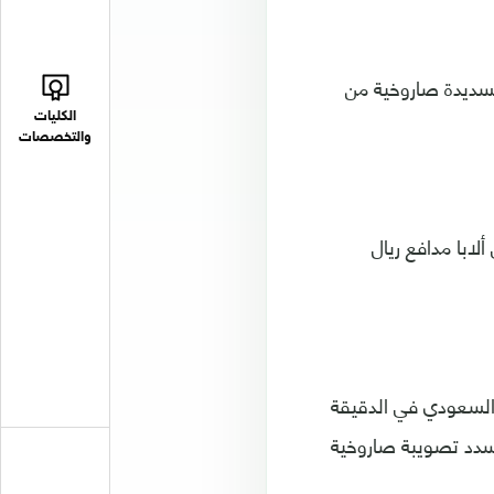
لفيردي لاعب خط وسط ريال مدريد الهدف الثاني في الدقيقة 18، بتسديدة صاروخية من
الكليات
والتخصصات
إثر وجود لمسة يد على ألابا مدافع ريال
السعودي في الدقيقة
سدد تصويبة صاروخية