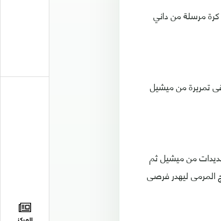
ال مدريد في الدقيقة 69، حيث استغل كرة مرسلة من داني
 الشخصي الثاني له والثالث للهلال في الدقيقة 79، إذ تلقى تمريرة من ميشيل
دة تسديدات من ميشيل ثم
رج المرمى ليهدر فرصى
المركز