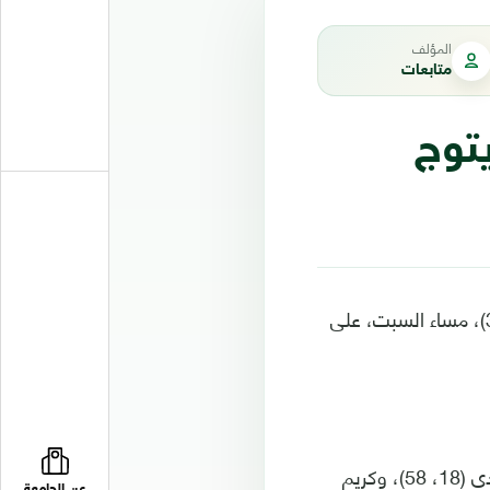
المؤلف
متابعات
توج
توج ريال مدريد بطلا لكأس العالم للأندية، بالفوز العريض على الهلال السعودي (5-3)، مساء السبت، على
وسجل أهداف ريال مدريد فينيسيوس جونيور في الدقيقتين (13، 69)، وفيدي فالفيردي (18، 58)، وكريم
عن الجامعة