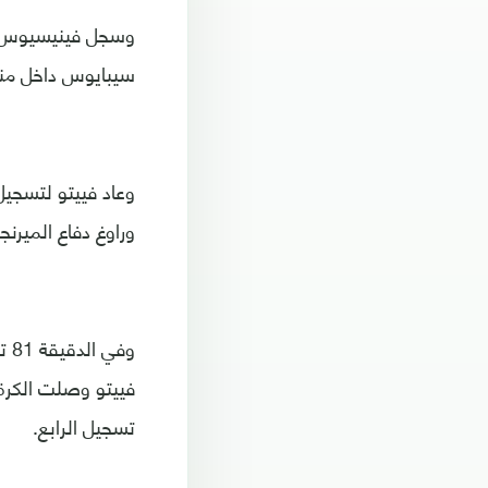
سيبايوس داخل منط
وراوغ دفاع الميرن
وف
فييتو وصلت الكرة 
تسجيل الرابع.