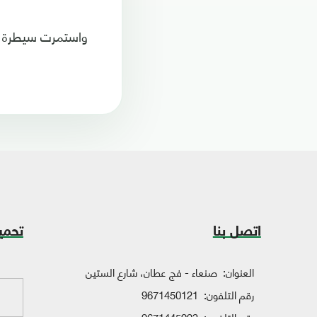
واستمرت سيطرة الم
اتصل بنا
تحمي
العنوان:
صنعاء - فج عطان، شارع الستين
رقم التلفون:
9671450121