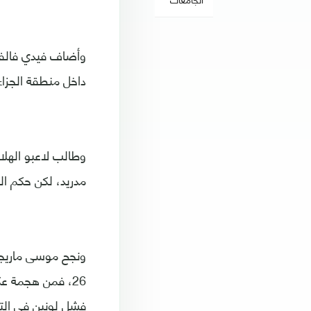
داخل منطقة الجزا
مدريد، لكن حكم الم
ونجح موسى ماريجا
26، فمن هجمة ع
فشل لونين في الت