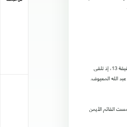
بدأت المباراة بضغط من ريال مدريد، ترجمه فينيسيوس جونيور بهدف التقدم في الدقيقة 13، إذ تلقى
عبد الله المعيوف.
 المنطقة، لامست القائم الأيمن