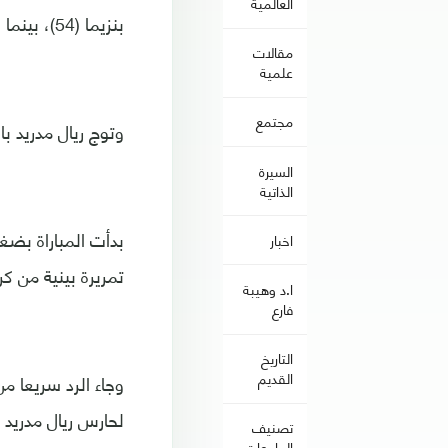
العالمية
بنزيما (54)، بينما سجل للهلال المالي موسى ماريجا (26)، ولوسيان فييتو (63 و79).
مقالات
علمية
مجتمع
وتوج ريال مدريد ب
السيرة
الذاتية
اخبار
تمريرة بينية من ك
ا.د وهيبة
فارع
التاريخ
القديم
لحارس ريال مدريد أ
تصنيف
الجامعات