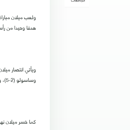
ولعب ميلان مبارا
هدفا وحيدا من رأسية جميل
وساسولو (2-5)، وجاره إنتر في ديربي المادونينا (0-1)، إلى جانب تعادلين أمام ليتشي وروما (2-2).