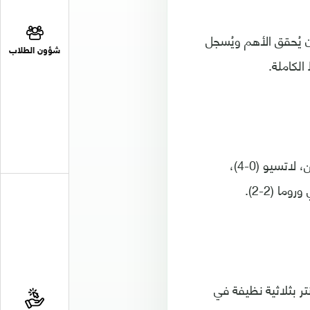
 يُحقق الأهم ويُسجل
شؤون الطلاب
ويأتي انتصار ميلان هذا بعد فترة سيئة تكبد الفريق خلالها 3 هزائم قاسية أمام كل من، لاتسيو (0-4)،
ثاني الفائت أمام إنتر بثلاثية نظيفة في