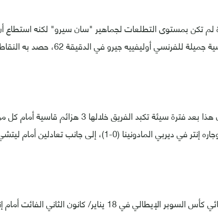
ة لم تكن بمستوى التطلعات لجماهير "سان سيرو" لكنه استطاع أن
ة للفرنسي أوليفييه جيرو في الدقيقة 62، حصد به النقاط الكاملة.
كما خسر ميلان نهائي كأس السوبر الإيطالي في 18 يناير/ كانون ال