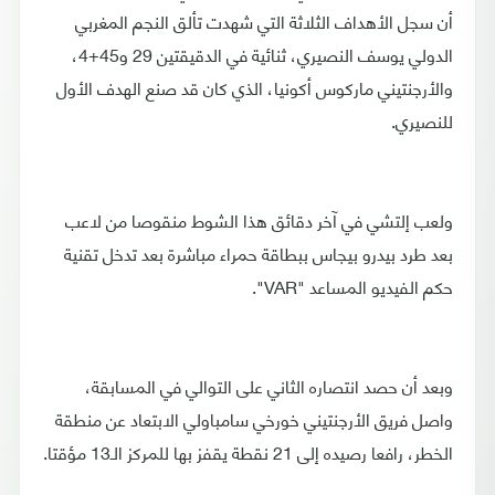
أن سجل الأهداف الثلاثة التي شهدت تألق النجم المغربي
الدولي يوسف النصيري، ثنائية في الدقيقتين 29 و45+4،
والأرجنتيني ماركوس أكونيا، الذي كان قد صنع الهدف الأول
للنصيري.
ولعب إلتشي في آخر دقائق هذا الشوط منقوصا من لاعب
بعد طرد بيدرو بيجاس ببطاقة حمراء مباشرة بعد تدخل تقنية
حكم الفيديو المساعد "VAR".
وبعد أن حصد انتصاره الثاني على التوالي في المسابقة،
واصل فريق الأرجنتيني خورخي سامباولي الابتعاد عن منطقة
الخطر، رافعا رصيده إلى 21 نقطة يقفز بها للمركز الـ13 مؤقتا.