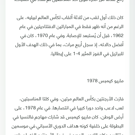
كان ذلك أول لقب من ثلاثة ألقاب لكأس العالم لبيليه، على
الرغم من أنه ظهر فقط في المباراتين الافتتاحيتين في عام
1962، قبل أن يُستبعد للإصابة. وفي عام 1970، كان في
أفضل حالاته، إذ سجل أربع مرات، بما في ذلك الهدف الأول
للبرازيل في الفوز المثير 4-1 على إيطاليا.
ماريو كيمبس 1978
فازت الأرجنتين بكأس العالم مرتين، وفي كلتا المناسبتين،
لعب لاعب واحد دورا كبيرا في انتصارها. في عام 1978، على
أرض الوطن، كان ماريو كيمبس قد شارك مهاجم فالنسيا في
البطولة على خلفية كونه هداف الدوري الأسباني في موسمين
متتاليين وكان اللاعب الوحيد في فريق الأرجنتين الذي لم يلعب