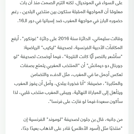
على السواء في المونديال، لكنه التزم الصمت منذ أن بات
معلومًا أن المواجهة المقبلة ستكون بين منتخبي البلدين.، رغم
حضوره البارز في مواجهة المغرب ضد إسبانيا في دور الـ16.
وقالت سليماني، الحائزة سنة 2016 على جائزة "غونكور"، أرفع
المكافآت الأدبية الفرنسية، لصحيفة "ليكيب" الرياضية:
"سأشعر بالنصر أيًّا كانت النتيجة"، فيما أوضحت لصحيفة "لو
جورنال دو ديمانش" أن "المنتخب المغربي يتمتع بصفات
تعكس أجمل ما في المغرب، مثل الدفء والتضامن
والمثابرة"، مضيفة: "أنا فخورة ببلدي، وآمل أن يفوز المغرب
ويتأهل إلى المباراة النهائية، ويبقى المغرب منتخب قلبي، لذا
سأكون سعيدة فيما لو فازت على فرنسا".
من جانبه، قال بن جلون لصحيفة "لوموند" الفرنسية إن
"منتخبًا مثل (أسود الأطلس) قادر على الذهاب بعيدًا جدًا،