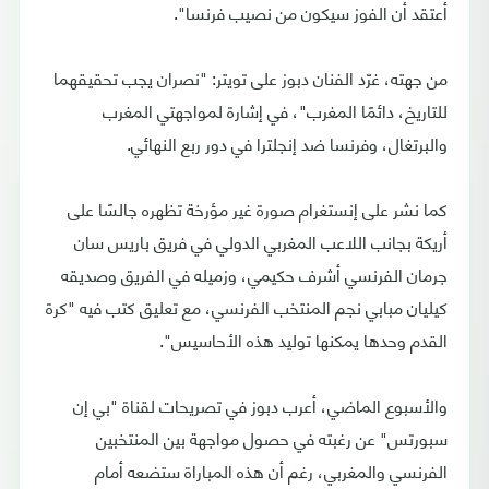
أعتقد أن الفوز سيكون من نصيب فرنسا".
من جهته، غرّد الفنان دبوز على تويتر: "نصران يجب تحقيقهما
للتاريخ، دائمًا المغرب"، في إشارة لمواجهتي المغرب
والبرتغال، وفرنسا ضد إنجلترا في دور ربع النهائي.
كما نشر على إنستغرام صورة غير مؤرخة تظهره جالسًا على
أريكة بجانب اللاعب المغربي الدولي في فريق باريس سان
جرمان الفرنسي أشرف حكيمي، وزميله في الفريق وصديقه
كيليان مبابي نجم المنتخب الفرنسي، مع تعليق كتب فيه "كرة
القدم وحدها يمكنها توليد هذه الأحاسيس".
والأسبوع الماضي، أعرب دبوز في تصريحات لقناة "بي إن
سبورتس" عن رغبته في حصول مواجهة بين المنتخبين
الفرنسي والمغربي، رغم أن هذه المباراة ستضعه أمام