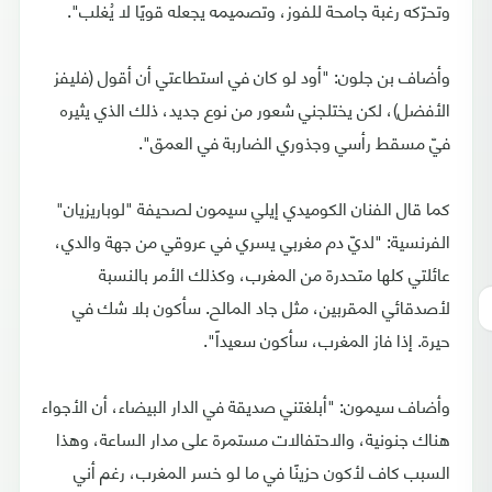
وتحرّكه رغبة جامحة للفوز، وتصميمه يجعله قويًا لا يُغلب".
وأضاف بن جلون: "أود لو كان في استطاعتي أن أقول (فليفز
الأفضل)، لكن يختلجني شعور من نوع جديد، ذلك الذي يثيره
فيّ مسقط رأسي وجذوري الضاربة في العمق".
كما قال الفنان الكوميدي إيلي سيمون لصحيفة "لوباريزيان"
الفرنسية: "لديّ دم مغربي يسري في عروقي من جهة والدي،
عائلتي كلها متحدرة من المغرب، وكذلك الأمر بالنسبة
لأصدقائي المقربين، مثل جاد المالح. سأكون بلا شك في
حيرة. إذا فاز المغرب، سأكون سعيداً".
وأضاف سيمون: "أبلغتني صديقة في الدار البيضاء، أن الأجواء
هناك جنونية، والاحتفالات مستمرة على مدار الساعة، وهذا
السبب كاف لأكون حزينًا في ما لو خسر المغرب، رغم أني