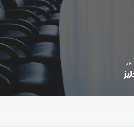
نجليز
ليز