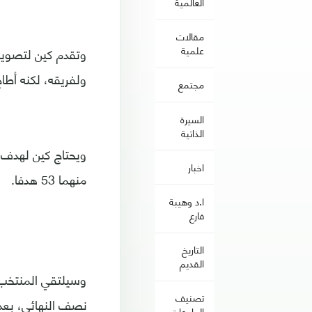
العالمية
مقالات
علمية
وتقدم كين لتصويب ر
ولفريقه، لكنه أطاح
مجتمع
السيرة
الذاتية
ويحتاج كين لهدف 
اخبار
منهما 53 هدفا.
ا.د وهيبة
فارع
التاريخ
القديم
وسيلتقي المنتخب 
تصنيف
نصف النهائي، بعد
الجامعات