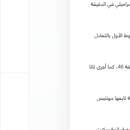
احيلي في الدقيقة
 الأول بالتعادل
وزج المدرب رينارد بالمدافع عبد الله مادو، وأخرج لاعب الوسط علي الحسن في الدقيقة 46، كما أجرى تاتا
م عبر هنري مارتن في الدقيقة 47، بعد ركنية تابعها مونتيس
اروخية رائعة سكنت