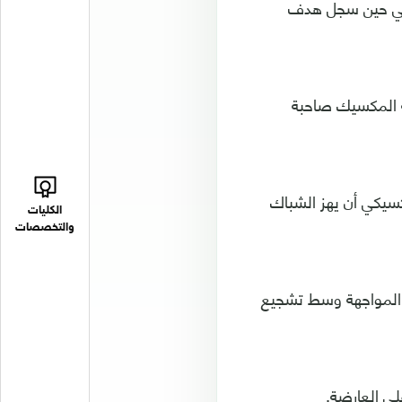
ك حملت توقيع هنري مارتن ولويس تشافيز في الدقيقتين 47 و52، في حين سجل هدف
ذيل الترتيب، مقابل 4 نقاط في جعبة المكسيك صاحبة
كسيكي أن يهز الشباك
الكليات
والتخصصات
 المواجهة وسط تشجيع
ى العارضة.