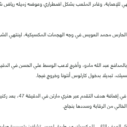
ي للإصابة، وغادر الملعب بشكل اضطراري وعوضه زميله رياض شر
الحارس محمد العويس في وجه الهجمات المكسيكية، لينتهي الشوط
سيك، تبديلا بدخول كارلوس أنتونا وخروج فيجا.
ونجحت المكسيك في إضافة هدف التقد
الخالي من الرقابة وسددها بنجاح.
وحملت الدقيقة 52، الهدف الثاني للمكسيك عن طريق لويس تشافيز بتسديدة ص