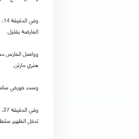
وف
العارضة بقليل.
وواصل الحارس محم
هنري مارتن.
وسدد خورخي سانشي
وف
تدخل الظهير سلطان