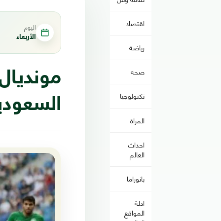
اقتصاد
اليوم
الأربعاء
رياضة
صحه
تكنولوجيا
السعودية
المراة
احداث
العالم
بانوراما
ادلة
المواقع