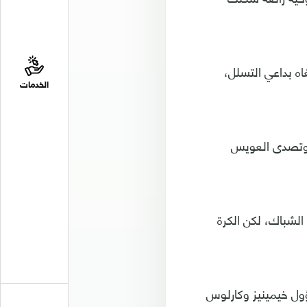
لغاه بداعي التسلل،
الخدمات
رد تبديلا بخروج صالح الشهري ودفع بعبد الرحمن العبود في الدقيقة 62، وتصدى العويس
لشباك، لكن الكرة
ل راؤول خيمينيز وكارلوس