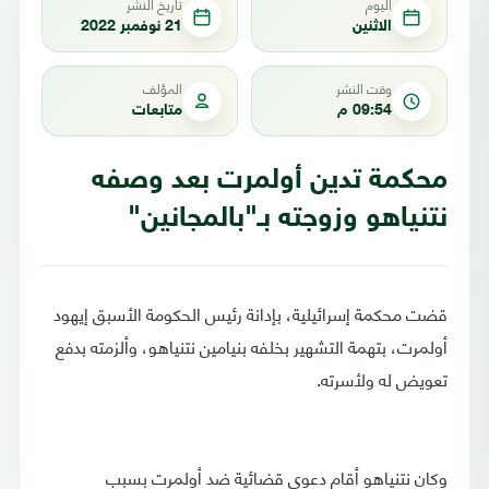
اليوم
تاريخ النشر
الاثنين
21 نوفمبر 2022
وقت النشر
المؤلف
09:54 م
متابعات
محكمة تدين أولمرت بعد وصفه
نتنياهو وزوجته بـ"بالمجانين"
قضت محكمة إسرائيلية، بإدانة رئيس الحكومة الأسبق إيهود
أولمرت، بتهمة التشهير بخلفه بنيامين نتنياهو، وألزمته بدفع
تعويض له ولأسرته.
وكان نتنياهو أقام دعوى قضائية ضد أولمرت بسبب