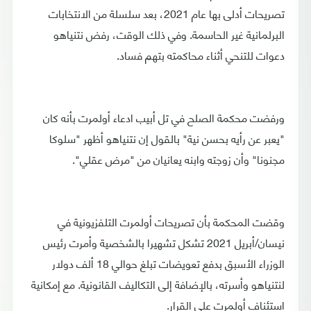
تصريحات أدلى بها عام 2021، بعد سلسلة من الانتخابات
البرلمانية غير الحاسمة. وفي ذلك الوقت، رفض نتنياهو
دعوات للتنحي أثناء محاكمته بتهم فساد.
ورفضت محكمة الصلح في تل أبيب ادعاء أولمرت بأنه كان
"يعبر عن رأيه بحسن نية" بالقول إن نتنياهو أظهر "سلوكا
مجنونا" وأن زوجته وابنه يعانيان من "مرض عقلي".
وقضت المحكمة بأن تصريحات أولمرت التلفزيونية في
نيسان/أبريل 2021 تشكل تشهيرا بالشخصية وأمرت رئيس
الوزراء الأسبق بدفع تعويضات تبلغ حوالي 18 ألف دولار
لنتنياهو وأسرته، بالإضافة إلى التكاليف القانونية. مع إمكانية
استئناف أولمرت على القرار.