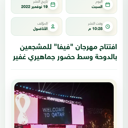
اليوم
تاريخ النشر
السبت
19 نوفمبر 2022
وقت النشر
المؤلف
10:28 م
الأناضول
افتتاح مهرجان "فيفا" للمشجعين
بالدوحة وسط حضور جماهيري غفير