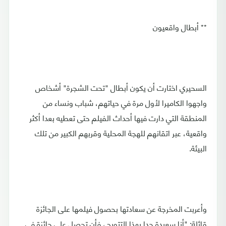
** أبطال واقعيون
السحيري اختارت أن يكون أبطال "تحت الشجرة" أشخاص
واجهوا الكاميرا لأول مرة في حياتهم، شباب ونساء من
المنطقة التي دارت فيها أحداث الفيلم حتى تعطيه بعدا أكثر
واقعية، عبر اتقانهم للهجة المحلية وقربهم الكبير من تلك
البيئة.
وأعربت المخرجة عن سعادتها بحصول فيلمها على الجائزة
قائلة: "أنا سعيدة جدا بهذا التتويج، فأن تحصل على جائزة في