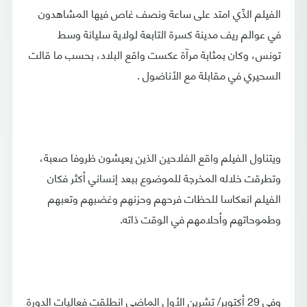
الفيلم الذّي امتد على ساعة ونصف غاص فيها المشاهدون
في عوالم ريف مدينة كسرة التابعة لولاية سليانة وسط
تونس، وكان بمثابة مرآة عكست واقع البلاد، بحسب ما قالت
السحيري في مقابلة مع الأناضول .
ويتناول الفيلم واقع الفلاحين الذين يعيشون ظروفا صعبة،
وتطرقت خلاله المخرجة للموضوع ببعد إنساني أكثر فكان
الفيلم انعكاسا للحظات فرحهم وحزنهم وغضبهم وتعبهم
وطموحاتهم وأحلامهم في الوقت ذاته.
وفي 29 أكتوبر/ تشرين الأول الماضي انطلقت فعاليات الدورة