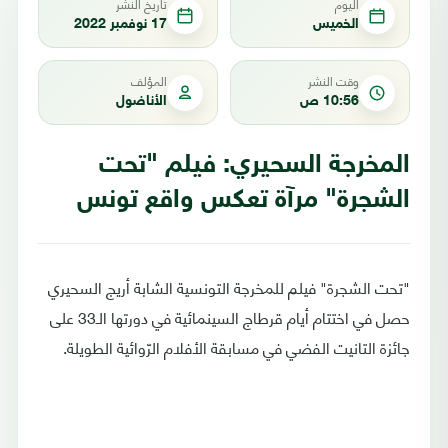
اليوم
تاريخ النشر
الخميس
17 نوفمبر 2022
وقت النشر
المؤلف
10:56 ص
الأناضول
المخرجة السحيري: فيلم "تحت
الشجرة" مرآة تعكس واقع تونس
"تحت الشجرة" فيلم للمخرجة التونسية الشابة أريج السحيري
حصل في اختتام أيام قرطاج السينمائية في دورتها الـ33 على
جائزة التانيت الفضي في مسابقة الأفلام الرّوائية الطويلة.