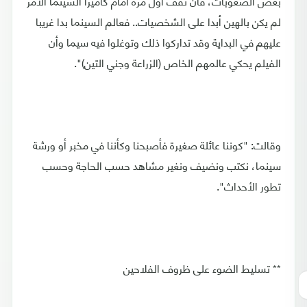
بعض الصعوبات، فأن تقف أول مرة أمام كاميرا السينما الأمر
لم يكن بالهين أبدا على الشخصيات.. فعالم السينما بدا غريبا
عليهم في البداية وقد تداركوا ذلك وتوغلوا فيه سيما وأن
الفيلم يحكي عالمهم الخاص (الزراعة وجني التين)".
وقالت: "كوننا عائلة صغيرة فأصبحنا وكأننا في مخبر أو ورشة
سينما، نكتب ونضيف ونغير مشاهد حسب الحاجة وحسب
تطور الأحداث".
** تسليط الضوء على ظروف الفلاحين