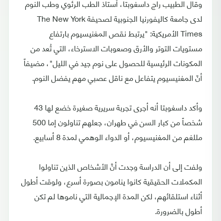
وقال الطبيب راج داسغوبتا، أستاذ الطب الرئوي وطب النوم
لدى جامعة كاليفورنيا الجنوبية لصحيفة The New York
Times الأمريكية: "يرتبط نقص المغنيسيوم بارتفاع
مستويات التوتر والأرق وصعوبات الاسترخاء، التي تُعد من
المكونات الرئيسية للحصول على نوم جيد في الليل"، مضيفاً
أنّ المغنيسيوم يتفاعل مع ناقل عصبي مهم يفضل النوم.
وأكد داسغوبتا أنه أجرى تجربة سريرية صغيرة خضع لها 43
شخصاً من كبار السن في طهران، جعلهم تناولون إما 500
مللغم من المغنيسيوم، أو الدواء الوهمي لمدة 8 أسابيع.
ولفت إلى أن الدراسة وجدت أنَّ الأشخاص الذين تناولوا
المكملات الحقيقية كانوا ينامون بصورة أسرع، ولوقت أطول
أثناء استلقائهم، لكن المدة الإجمالية التي ناموها لم تكن
أطول بالضرورة.