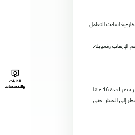
خارجية أساءت التعامل
م الإرهاب وتمويله.
الكليات
وفي 3 تشرين الأول/ أكتوبر، حُكم على الماضي بالسجن 16 عامًا. كما حصل على حظر سفر لمدة 16 عامًا
والتخصصات
وبته بأكملها، فسوف يغادر السجن في سن 87، وسيضطر إلى العيش حتى