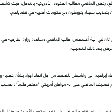
ع، رفض الماضي مطالبة الحكومة الأمريكية بالتدخل، حيث كشف اب
 بتعذيب سجناء يتورطون مع حكومات أجنبية في قضاياهم.
ثان في آب/ أغسطس، طلب الماضي مساعدة وزارة الخارجية في ق
تعرض بعد ذلك للتعذيب.
ء إبراهيم إلى واشنطن للضغط من أجل اتخاذ إجراء بشأن قضية وا
م تصنيف الماضي على أنه مواطن أمريكي "محتجز ظلماً"، بحسب ا
يف إلى رفع قضية الماضي في نظر الحكومة الأمريكية، ونقل الم