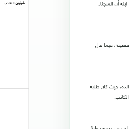
نه أن السجناء
شؤون الطلاب
ضيته، فيما قال
لده، حيث كان طلبه
لكاتب.
لف من بيروقراطية