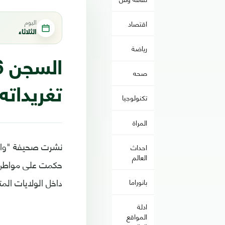
اليوم
اقتصاد
الثلاثاء
رياضة
صحه
تغريداته
تكنولوجيا
المراة
نشرت صحيفة "واش
احداث
العالم
داخل الولايات الم
بانوراما
ادلة
المواقع