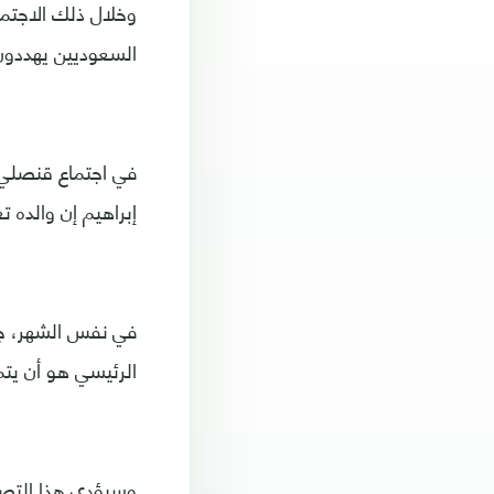
وخلال ذلك الاجتما
السعوديين يهددون
في اجتماع قنصلي 
إبراهيم إن والده 
في نفس الشهر، جا
الرئيسي هو أن يت
وسيؤدي هذا التصن