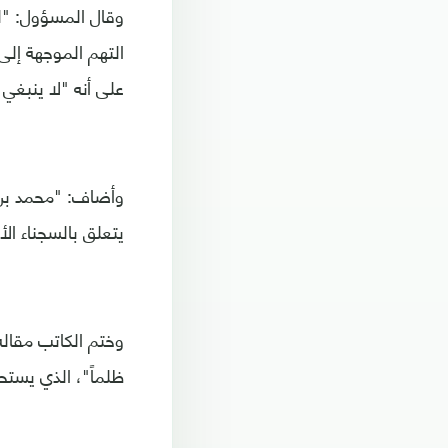
وقال المسؤول: "ل
التهم الموجهة إلى
على أنه "لا ينبغي أ
وأضاف: "محمد بن 
يتعلق بالسجناء ال
وختم الكاتب مقاله
ظلماً"، الذي يست