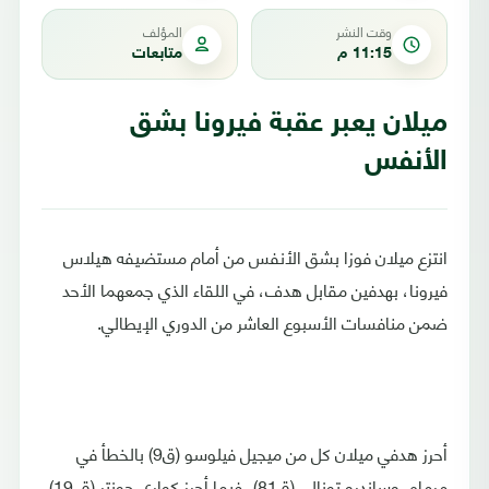
وقت النشر
المؤلف
11:15 م
متابعات
ميلان يعبر عقبة فيرونا بشق
الأنفس
انتزع ميلان فوزا بشق الأنفس من أمام مستضيفه هيلاس
فيرونا، بهدفين مقابل هدف، في اللقاء الذي جمعهما الأحد
ضمن منافسات الأسبوع العاشر من الدوري الإيطالي.
أحرز هدفي ميلان كل من ميجيل فيلوسو (ق9) بالخطأ في
مرماه، وساندرو تونالي (ق81)، فيما أحرز كواري جونتر (ق 19)