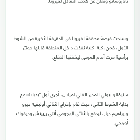
تاتاروسانو وتعلن عن هدف التعادل لفيرونا.
وسنحت فرصة محققة لفيرونا في الدقيقة الأخيرة من الشوط
الأول، فمن ركلة ركنية نفذت داخل المنطقة قابلها جونتر
برأسية مرت أمام المرمى ليشتتها الدفاع.
ستيفانو بيولي المدير الفني لميلان، أجرى أول تبديلاته مع
بداية الشوط الثاني، حيث قام بإخراج الثنائي أوليفيه جيرو
وإبراهيم دياز، ليدفع بالثنائي الهجومي أنتي ريبيتش وديفوك
أوريجي.