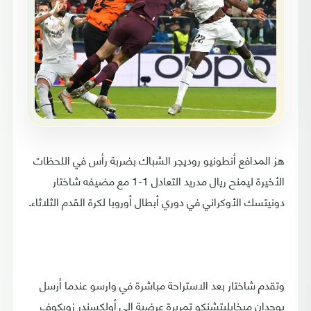
هز المدافع أنطونيو روديجر الشباك بضربة رأس في اللحظات
الأخيرة ليمنح ريال مدريد التعادل 1-1 مع مضيفه شاختار
دونيتسك الأوكراني في دوري أبطال أوروبا لكرة القدم الثلاثاء.
وتقدم شاختار بعد الاستراحة مباشرة في وارسو عندما أرسل
بوجدان ميخايليتشنكو تمريرة عرضية إلى أولكسندر زوبكوف