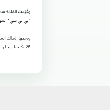
وكُرّمت الفنانة س
"بي بي سي" الموسيقي
25 تكريما عربيا وعالميا منذ عام 1989 وحتى الآن.