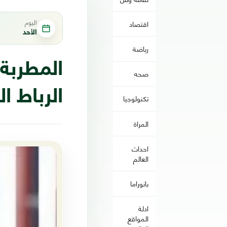
اليوم
اقتصاد
الأحد
رياضة
المطربة
صحه
الرباط ا
تكنولوجيا
المراة
احداث
العالم
بانوراما
ادلة
المواقع