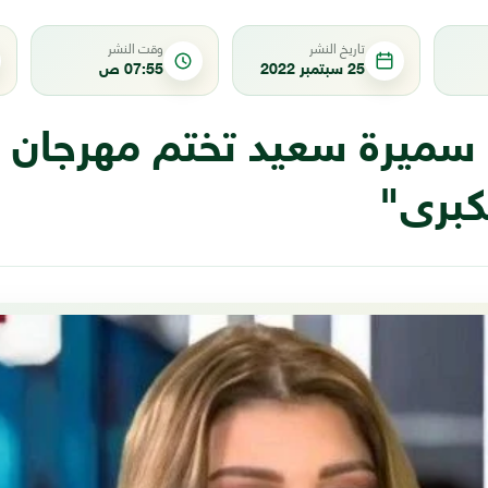
تاريخ النشر
وقت النشر
25 سبتمبر 2022
07:55 ص
 سميرة سعيد تختم مهرجان
لكبرى"