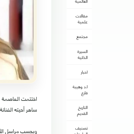
العالمية
مقالات
علمية
مجتمع
السيرة
الذاتية
اخبار
ا.د وهيبة
فارع
اختتمت العاصمة ال
التاريخ
ساهر أحيته الفنان
القديم
تصنيف
وبحسب مراسل الأن
الجامعات