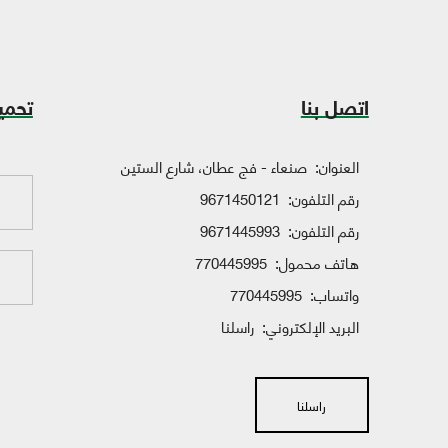
اتصل بنا
تحمي
العنوان:
صنعاء - فج عطان، شارع الستين
رقم التلفون:
9671450121
رقم التلفون:
9671445993
هاتف محمول:
770445995
واتساب:
770445995
البريد الإلكتروني:
راسلنا
راسلنا