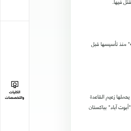
قتل فيها.
ه" منذ تأسيسها قبل
الكليات
تة في المتحف بندقية هجومية من طراز "إيه كي إم" (AKM) كان يحملها زعيم القاعدة
والتخصصات
"أبوت آباد" بباكستان