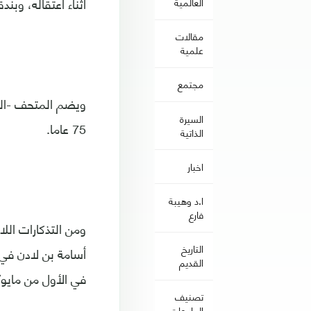
أثناء اعتقاله، وبن
العالمية
مقالات
علمية
مجتمع
ويضم المتحف -الذي
السيرة
75 عاما.
الذاتية
اخبار
ا.د وهيبة
فارع
التاريخ
أسامة بن لادن في ا
القديم
في الأول من مايو/أيار 
تصنيف
الجامعات