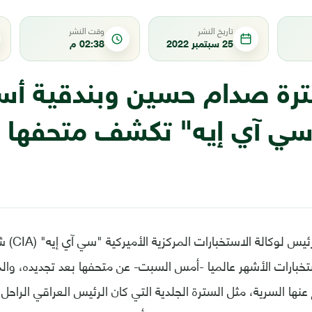
تاريخ النشر
وقت النشر
25 سبتمبر 2022
02:38 م
رة صدام حسين وبندقية أس
"سي آي إيه" تكشف متحفها ب
في أروقة ال
خبارات الأشهر عالميا -أمس السبت- عن متحفها بعد تجديده، و
 عنها السرية، مثل السترة الجلدية التي كان الرئيس العراقي الراح