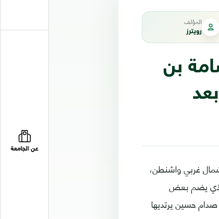
المؤلف
رويترز
امة بن
عد
عن الجامعة
مقر الرئيس لوكالة الاستخبارات المركزية الأميركية "سي آي إيه" (CIA) شمال غربي واشنطن،
الذي يضم بعض
ل صدام حسين يرتديها