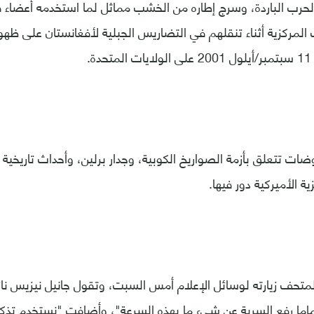
بة الحرب الباردة، وسرج إطاره من الخشب مماثل لما استخدمه أعضاء فر
 المركزية أثناء تنقلهم في التضاريس الجبلية لأفغانستان على ظهور
.
ات تتعلق بأزمة الصواريخ الكوبية، وجدار برلين، وأحداث تاريخية 
ة الأميركية دور فيها.
متحف زيارته لوسائل الإعلام أمس السبت، وتقول جانيل نيزيس نائ
ماما رفع السرية عن شيء ما بهذه السرعة"، وأضافت "نستخدم تذكار