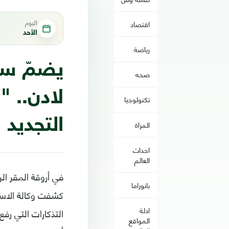
اليوم
اقتصاد
الأحد
رياضة
يضمّ ست
صحه
لادن.. 
تكنولوجيا
التجديد
المراة
احداث
العالم
بانوراما
كشفت وكالة الاست
ادلة
التذكارات التي رفع
المواقع