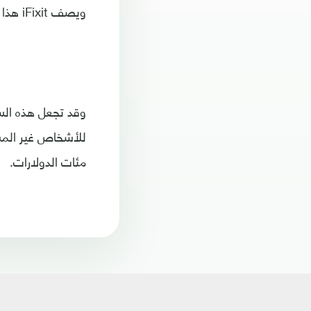
ويصف iFixit هذا المستوى من البساطة بأنه "لا يصدق".
وقد تجعل هذه السه
للأشخاص غير المش
مئات الدولارات.