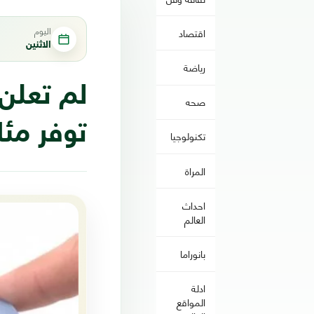
اليوم
اقتصاد
الاثنين
رياضة
صحه
توفر مئا
تكنولوجيا
المراة
احداث
العالم
بانوراما
ادلة
المواقع