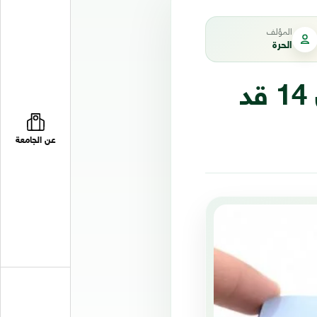
المؤلف
الحرة
لم تعلن عنها "آبل".. ميزة في آيفون 14 قد
عن الجامعة