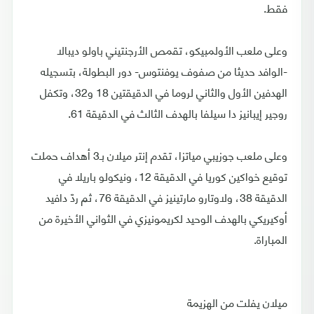
فقط.
وعلى ملعب الأولمبيكو، تقمص الأرجنتيني باولو ديبالا
-الوافد حديثا من صفوف يوفنتوس- دور البطولة، بتسجيله
الهدفين الأول والثاني لروما في الدقيقتين 18 و32، وتكفل
روجير إيبانيز دا سيلفا بالهدف الثالث في الدقيقة 61.
وعلى ملعب جوزيبي مياتزا، تقدم إنتر ميلان بـ3 أهداف حملت
توقيع خواكين كوريا في الدقيقة 12، ونيكولو باريلا في
الدقيقة 38، ولاوتارو مارتينيز في الدقيقة 76، ثم ردّ دافيد
أوكيريكي بالهدف الوحيد لكريمونيزي في الثواني الأخيرة من
المباراة.
ميلان يفلت من الهزيمة