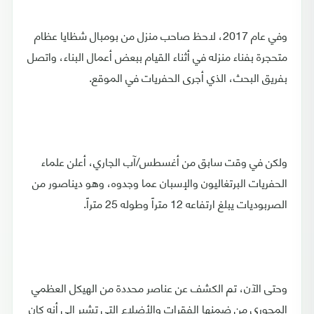
وفي عام 2017، لاحظ صاحب منزل من بومبال شظايا عظام
متحجرة بفناء منزله في أثناء القيام ببعض أعمال البناء، واتصل
بفريق البحث، الذي أجرى الحفريات في الموقع.
ولكن في وقت سابق من أغسطس/آب الجاري، أعلن علماء
الحفريات البرتغاليون والإسبان عما وجدوه، وهو ديناصور من
الصربوديات يبلغ ارتفاعه 12 متراً وطوله 25 متراً.
وحتى الآن، تم الكشف عن عناصر محددة من الهيكل العظمي
المحوري من ضمنها الفقرات والأضلاع التي تشير إلى أنه كان