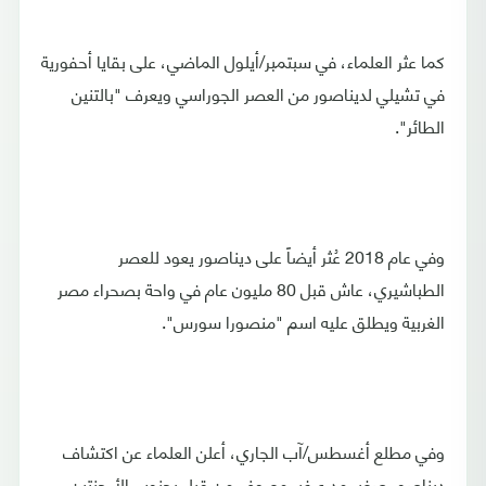
كما عثر العلماء، في سبتمبر/أيلول الماضي، على بقايا أحفورية
في تشيلي لديناصور من العصر الجوراسي ويعرف "بالتنين
الطائر".
وفي عام 2018 عُثر أيضاً على ديناصور يعود للعصر
الطباشيري، عاش قبل 80 مليون عام في واحة بصحراء مصر
الغربية ويطلق عليه اسم "منصورا سورس".
وفي مطلع أغسطس/آب الجاري، أعلن العلماء عن اكتشاف
ديناصور صغير مدرع غير معروف من قبل بجنوب الأرجنتين،