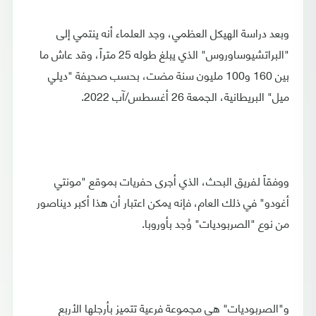
وبعد دراسة الهيكل العظمي، وجد العلماء أنه ينتمي إلى
"البراتشيوساوروس" الذي يبلغ طوله 25 متراً، وقد عاش ما
بين 160 و100 مليون سنة مضت، بحسب صحيفة "ديلي
ميل" البريطانية، الجمعة 26 أغسطس/آب 2022.
ووفقاً لفريق البحث، الذي أجرى حفريات بموقع "مونتي
أغودو" في ذلك العام، فإنه يمكن اعتبار أن هذا أكبر ديناصور
من نوع "الصربوديات" وُجد بأوروبا.
و"الصربوديات" هي مجموعة فرعية تتميز بأرجلها الأربع