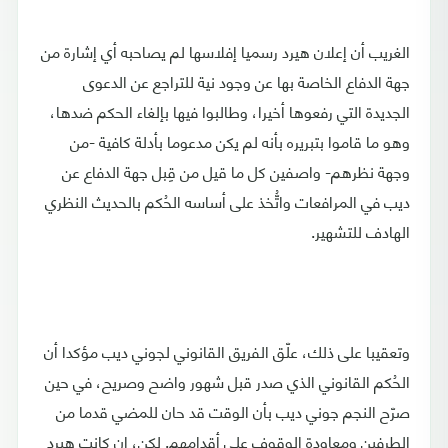
الغريب أن إعلان هيرد رسميا إفلاسها لم يصاحبه أي إشارة من
جهة الدفاع الخاصة بها عن وجود نية للتراجع عن الدعوى
الجديدة التي رفعوها أخيرا، وطالبوا فيها بإلغاء الحكم ضدها،
وهو ما قاموا بتبريره بأنه لم يكن مدعوما بأدلة كافية -من
وجهة نظرهم- واصفين كل ما قيل من قِبل جهة الدفاع عن
ديب في المرافعات واتُّخذ على أساسه الحُكم بالحديث النظري
الهادف للتشهير.
وتعقيبا على ذلك، علّق الفريق القانوني لجوني ديب مؤكدا أن
الحُكم القانوني الذي صدر قبل شهور واضح وصريح، في حين
صرّح النجم جوني ديب بأن الوقت قد حان للمضي قدما من
الطرفين ومعاودة الوقوف على أقدامهم. لكن، إن كانت هيرد