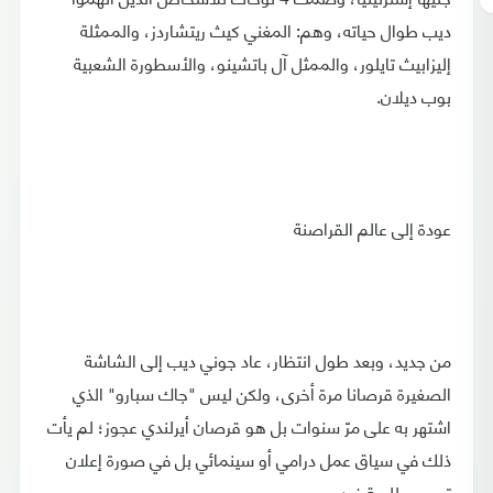
ديب طوال حياته، وهم: المغني كيث ريتشاردز، والممثلة
إليزابيث تايلور، والممثل آل باتشينو، والأسطورة الشعبية
بوب ديلان.
عودة إلى عالم القراصنة
من جديد، وبعد طول انتظار، عاد جوني ديب إلى الشاشة
الصغيرة قرصانا مرة أخرى، ولكن ليس "جاك سبارو" الذي
اشتهر به على مرّ سنوات بل هو قرصان أيرلندي عجوز؛ لم يأت
ذلك في سياق عمل درامي أو سينمائي بل في صورة إعلان
ترويجي للعبة فيديو.