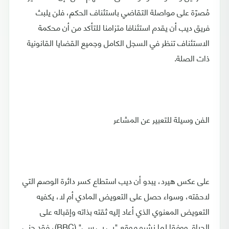
مُصرّة على مواصلة التقاضي باستئناف الحكم، فلن يلبث
فريق ديب أن يقدم استئنافا متزامنا للتأكد من أن محكمة
الاستئناف تنظر في السجل الكامل وجميع القضايا القانونية
ذات الصلة.
الفن وسيلة للتعبير عن المشاعر
على عكس هيرد، يبدو أن ديب استطاع كسر دائرة الوصم التي
لاحقته، وسواء حصل على التعويض المادي أم لا، يكفيه
التعويض المعنوي الذي أعاد إليه ثقته بذاته وإقباله على
الحياة. ووفقا لما نشره موقع "بي بي سي" (BBC)، فقد جنى