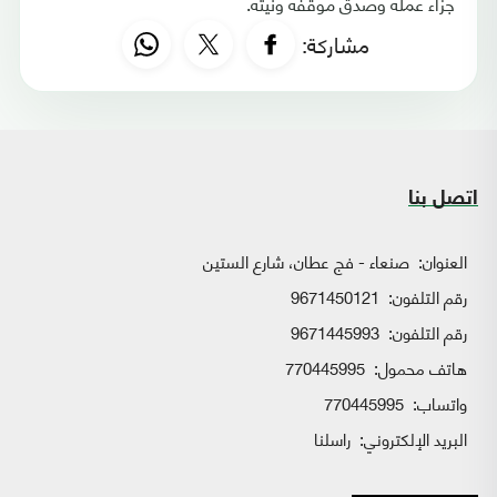
جزاء عمله وصدق موقفه ونيته.
مشاركة:
اتصل بنا
العنوان:
صنعاء - فج عطان، شارع الستين
رقم التلفون:
9671450121
رقم التلفون:
9671445993
هاتف محمول:
770445995
واتساب:
770445995
البريد الإلكتروني:
راسلنا