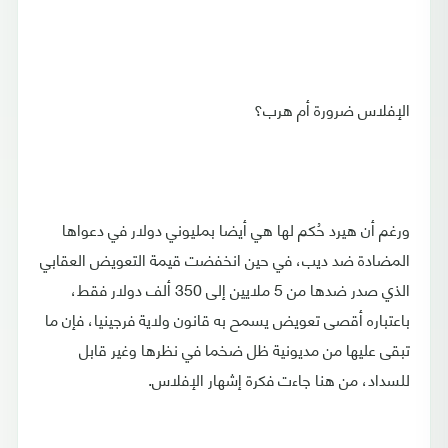
الإفلاس ضرورة أم هرب؟
ورغم أن هيرد حُكم لها هي أيضا بمليوني دولار في دعواها
المضادة ضد ديب، في حين انخفضت قيمة التعويض العقابي
الذي صدر ضدها من 5 ملايين إلى 350 ألف دولار فقط،
باعتباره أقصى تعويض يسمح به قانون ولاية فرجينيا، فإن ما
تبقى عليها من مديونية ظل ضخما في نظرها وغير قابل
للسداد، من هنا جاءت فكرة إشهار الإفلاس.