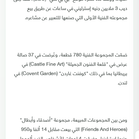
ديب 3 ملايين جنيه إسترليني في ساعات عن طريق بيع
مجموعته الفنية الأولى التي صنعها للتعبير عن مشاعره.
ضمّت المجموعة الفنية 780 قطعة، وعُرضت في 37 صالة
عرض في "قلعة الفنون الجميلة" (Castle Fine Art) في
بريطانيا بما في ذلك "كوفنت غاردن" (Covent Garden) في
لندن.
ومن بين المجموعات المبيعة، مجموعة "أصدقاء وأبطال"
(Friends And Heroes) التي بيعت مقابل 14 ألفا و950
جنيها إسترلينيا، وضمّت 4 لوحات للأشخاص الذين ألهموا