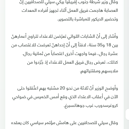
وقال وزير شرطة جنوب إفريقيا بيكي سيلي للصحافيين إنّ
العصابة هاجمت فريق العمل أثناء تجهيز أفراده المعدات
وتحضير الديكور للمباشرة بالتصوير.
وأشار إلى أنّ الشابات اللواتي تعرّضن للاعتداء تتراوح أعمارهنّ
بين 18 و35 سنة، لافتاً إلى أنّ إحداهنّ تعرضت للاغتصاب من
عشرة رجال، فيما واجهت أخرى اغتصاباً من ثمانية رجال.
كذلك، تعرض رجال فريق العمل للاعتداء إذ جُرّدوا من
ملابسهم ومقتنياتهم.
وأوضح الوزير أنّ ثلاثة من نحو 20 مشتبه بهم اعتُقلوا حتى
الآن في أعقاب الاعتداء الذي وقع أمس الخميس في ضواحي
كروغرسدورب غرب جوهانسبرغ.
وقال سيلي للصحافيين على هامش مؤتمر سياسي كان يعقده