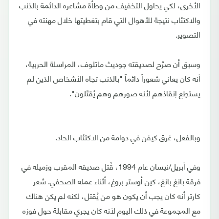
الأخرى، لكي يحاول التخفيف من وطأة مشاعره الدائمة بالذنب
والاكتئاب نتيجة للأهوال التي قام بتغطيتها خلال مهنته في
التصوير.
وسبق أن صرَّح لصديقته جوديث ماتلوف، المراسلة الحربية،
أنه كان يعاني شعوراً دائماً "بالذنب تجاه الأشخاص الذين لم
يستطِع إنقاذهم لأنه صورهم وهم يُقتَلون".
وبالفعل، غرق كيفن في دوامة من الاكتئاب الحاد.
وفي أبريل/نيسان عام 1994، قُتل صديقه المقرب وزميله في
فرقة بانغ بانغ، كين أوستر بروغ، أثناء عمله الصحفي. شعر
كارتر أنه كان يجب أن يكون هو من يُقتل، لكنه لم يكن هناك
مع المجموعة في ذلك اليوم لأنه كان يجري مقابلة حول فوزه