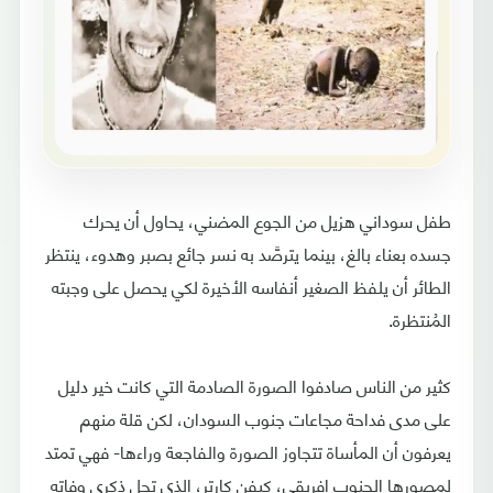
طفل سوداني هزيل من الجوع المضني، يحاول أن يحرك
جسده بعناء بالغ، بينما يترصَّد به نسر جائع بصبر وهدوء، ينتظر
الطائر أن يلفظ الصغير أنفاسه الأخيرة لكي يحصل على وجبته
المُنتظرة.
كثير من الناس صادفوا الصورة الصادمة التي كانت خير دليل
على مدى فداحة مجاعات جنوب السودان، لكن قلة منهم
يعرفون أن المأساة تتجاوز الصورة والفاجعة وراءها- فهي تمتد
لمصورها الجنوب إفريقي، كيفن كارتر، الذي تحل ذكرى وفاته