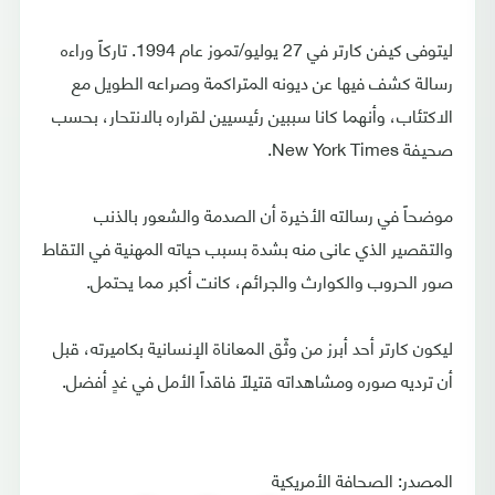
ليتوفى كيفن كارتر في 27 يوليو/تموز عام 1994. تاركاً وراءه
رسالة كشف فيها عن ديونه المتراكمة وصراعه الطويل مع
الاكتئاب، وأنهما كانا سببين رئيسيين لقراره بالانتحار، بحسب
صحيفة New York Times.
موضحاً في رسالته الأخيرة أن الصدمة والشعور بالذنب
والتقصير الذي عانى منه بشدة بسبب حياته المهنية في التقاط
صور الحروب والكوارث والجرائم، كانت أكبر مما يحتمل.
ليكون كارتر أحد أبرز من وثّق المعاناة الإنسانية بكاميرته، قبل
أن ترديه صوره ومشاهداته قتيلاً فاقداً الأمل في غدٍ أفضل.
المصدر: الصحافة الأمريكية