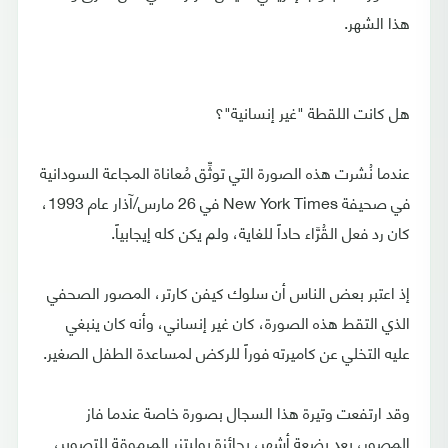
هذا الشهر.
هل كانت اللقطة "غير إنسانية"؟
عندما نُشرت هذه الصورة التي توثِّق مُعاناة المجاعة السودانية
في صحيفة New York Times في 26 مارس/آذار عام 1993،
كان رد فعل القُرَّاء حاداً للغاية، ولم يكن كله إيجابياً.
إذ اعتبر بعض الناس أن سلوك كيفن كارتر، المصور الصحفي
الذي التقط هذه الصورة، كان غير إنساني، وأنه كان ينبغي
عليه التخلي عن كاميرته فوراً للركض لمساعدة الطفل الصغير.
وقد ارتفعت وتيرة هذا السجال بصورة خاصة عندما فاز
المصور، بعد بضعة أشهر، بجائزة بوليتزر المرموقة للتصوير،