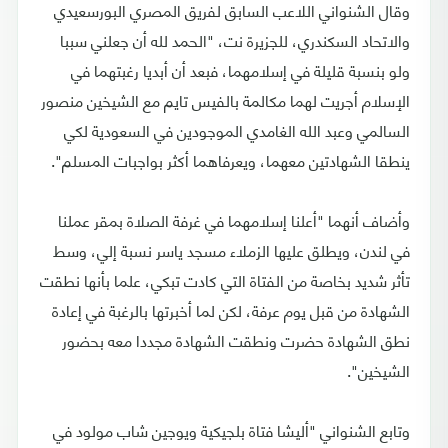
وقال الشنواني اللاعب السابق لفريق المصري البورسعيدي
والاتحاد السكندري، للجزيرة نت، "الحمد لله أن جعلني سببا
ولو بنسبة قليلة في إسلامهما، فبعد أن أبديا رغبتهما في
الإسلام أجريت لهما مكالمة بالفيس تايم مع الشيخين منصور
السالمي وعبد الله الغامدي الموجودين في السعودية لكي
ينطقا الشهادتين معهما، ويعرفاهما أكثر بواجبات المسلم".
وأضاف أنهما "أعلنا إسلامهما في غرفة الصلاة بمقر عملنا
في لندن، ويطلق عليها الزملاء مسجد ياسر نسبة إلي، وسط
تأثر شديد بخاصة من الفتاة التي كادت تبكي، علما بأنها نطقت
الشهادة من قبل يوم عرفة، لكن لما أخبرتها بالرغبة في إعادة
نطق الشهادة حضرت ونطقت الشهادة مجددا معه بحضور
الشيخين".
وتابع الشنواني "أليشا فتاة بلجيكية ويوجين شاب مولود في