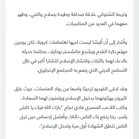
وتربط الشنواني علاقة صداقة وطيدة بصلاح والنني، وظهر
معهما في العديد من المناسبات.
وأشار إلى أن أليشا ليست لديها اهتمامات كروية، لكن يوجين
مهتم بكرة القدم ويشجع مانشستر يونايتد، مختتما حديثه
بالدعاء لهما بالثبات وانتشار الإسلام انتشارا أكبر في ظل
التسامح الديني الذي ينعم به المجتمع الإنجليزي.
وقد لاقى الفيديو ترحيبًا واسعا من رواد المنصات، حيث علق
كثيرون يهنئونهما بدخول الإسلام ويتمنون لهما السعادة،
وكتب اللاعب المصري فادي نجاح "بارك الله فيك يا كابتن
ياسر، ربنا ينفع بك الناس دائمًا، وأفضل إحساس حين ترى
الناس تنطق الشهادة أول مرة وتدخل الإسلام".