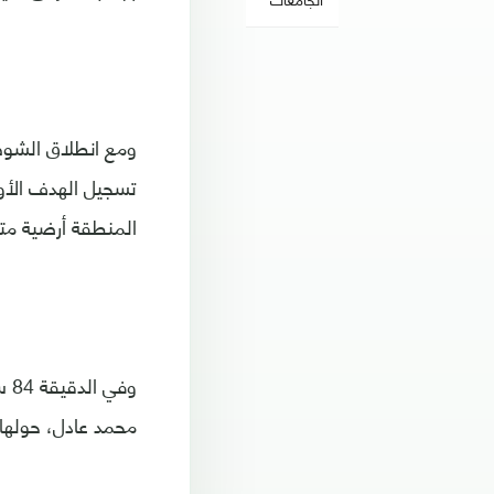
ومع انطلاق الشوط
المنطقة أرضية متق
وف
محمد عادل، حولها 