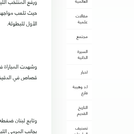
العالمية
حيث تلعب مواجهة 
مقالات
علمية
الأول للبطولة.
مجتمع
السيرة
الذاتية
وشهدت المباراة في
اخبار
قصاص في الدقيقة 13 إثر تمريرة من عمر بهلوان سددها قصاص وأنقذها الحا
ا.د وهيبة
فارع
التاريخ
القديم
تصنيف
بجانب المرمى اللي
الجامعات