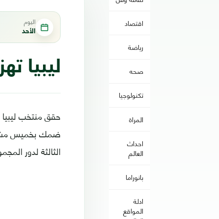
اليوم
اقتصاد
الأحد
رياضة
ليبيا ته
صحه
تكنولوجيا
المراة
ضمك بخميس مشيط ف
احداث
الثالثة لدور المج
العالم
بانوراما
ادلة
المواقع