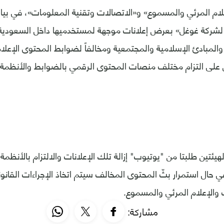
لام المرئي والمسموع» و«الاتصالات وتقنية المعلومات»، في بيان
ة لشركة غوغل» بعرض إعلانات موجهة لمستخدميها داخل السعودية 
المبادئ الإسلامية والمجتمعية ومخالفاً لضوابط المحتوى الإعل
على التزام مختلف منصات المحتوى الرقمي بالضوابط والأنظمة 
هيئتين طلبتا من "يوتيوب" إزالة تلك الإعلانات والالتزام بالأنظمة،
في حال استمرار بثّ المحتوى المخالف سيتم اتخاذ الإجراءات القانوني
 والإعلام المرئي والمسموع.
مشاركة: