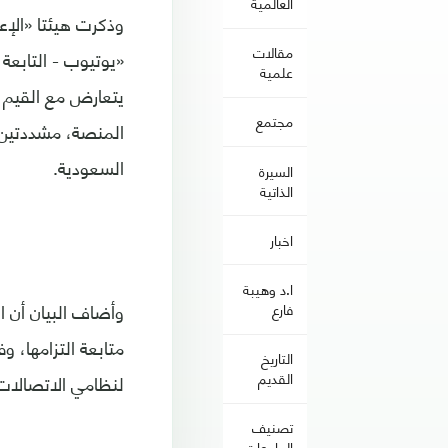
العالمية
وذكرت هيئتا «الإع
مقالات
«يوتيوب - التابع
علمية
يتعارض مع القيم و
مجتمع
المنصة، مشددتين 
السعودية.
السيرة
الذاتية
اخبار
ا.د وهيبة
وأضاف البيان أن ال
فارع
متابعة التزامها، و
التاريخ
القديم
لنظامي الاتصالات
تصنيف
الجامعات