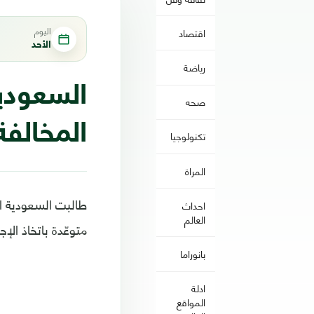
اليوم
اقتصاد
الأحد
رياضة
السعودية
صحه
المخالفة
تكنولوجيا
المراة
طالبت السعودية ال
احداث
العالم
متوعّدة باتخاذ الإ
بانوراما
ادلة
المواقع