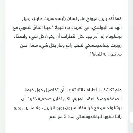
كما أكد بايرن ميونخ على لسان رئيسه هربت هاينز، رحيل
الهداف البولندي، في تغريدة جاء فيها: "لدينا اتفاق شفهي مع
برشلونة، إنه أمر جيد لكل الأطراف أن يكون كل شيء واضحًا،
روبرت ليفاندوفسكي لاعب رائع وفاز بكل شيء معنا، نحن
ممتنون له للغاية".
ولم تكشف الأطراف الثلاثة عن أي تفاصيل حول قيمة
الصفقة ومدة العقد المبرم، لكن تقارير صحفية ذكرت أن
برشلونة سيدفع قرابة 50 مليون يورو للبايرن، و9 ملايين يورو
راتبا سنويا لليفاندوفسكي مدة 3 مواسم.