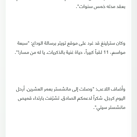
بعقد مدته خمس سنوات".
وكان سترلينغ قد غرد على موقع تويتر برسالة الوداع: "سبعة
مواسم، 11 لقباً كبيراً، حياة غنية بالذكريات. يا له من مسار!".
وأضاف اللاعب: "وصلت إلى مانشستر بعمر العشرين. أرحل
اليوم كرجل. شكراً لدعمكم الصادق. تشرّفت بارتداء قميص
مانشستر سيتي".