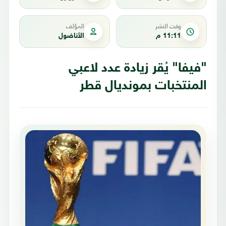
وقت النشر
المؤلف
11:11 م
الأناضول
"فيفا" يُقر زيادة عدد لاعبي
المنتخبات بمونديال قطر