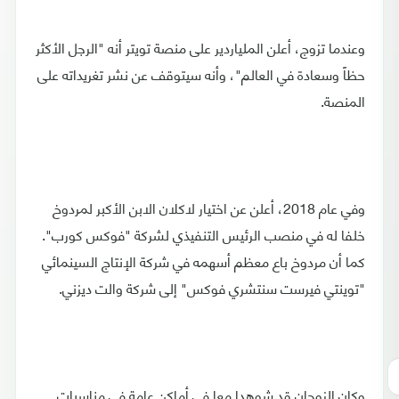
وعندما تزوج، أعلن الملياردير على منصة تويتر أنه "الرجل الأكثر
حظاً وسعادة في العالم"، وأنه سيتوقف عن نشر تغريداته على
المنصة.
وفي عام 2018، أعلن عن اختيار لاكلان الابن الأكبر لمردوخ
خلفا له في منصب الرئيس التنفيذي لشركة "فوكس كورب".
كما أن مردوخ باع معظم أسهمه في شركة الإنتاج السينمائي
"توينتي فيرست سنتشري فوكس" إلى شركة والت ديزني.
وكان الزوجان قد شوهدا معا في أماكن عامة في مناسبات