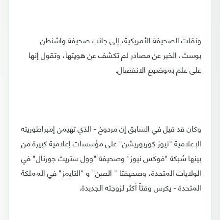
ونقلت الصحيفة الأمريكية، إلى جانب صحيفة واشنطن
بوست، الخبر عن مصادر لم تكشف عن هويتها، وتقول إنها
على علم بموضوع الانفصال.
وكان قد قيل في السابق إن مردوخ - الذي تهيمن إمبراطوريته
الإعلامية "نيوز كوربوريشن" على مؤسسات إعلامية كبيرة من
بينها شبكة "فوكس نيوز" وصحيفة "وول ستريت جورنال" في
الولايات المتحدة، وصحيفتا " الصن" و "التايمز" في المملكة
المتحدة - يكرس وقتاً أكثر لزوجته الجديدة.