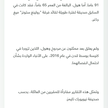
91 عاما. أما هول، البالغة من العمر 65 عاماً، فقد كانت في
السابق صديقة لفترة طويلة لقائد فرقة "رولينغ ستونز" ميغ
جاغر.
ولم يعلق بعد ممثلون عن مردوخ وهول، اللذين تزوجا في
كنيسة بوسط لندن في عام 2016، على الأنباء الواردة بشأن
احتمال انفصالهما.
وتمثل هذه التقارير مفاجأة للمقربين من العائلة، بحسب
صحيفة نيويورك تايمز.