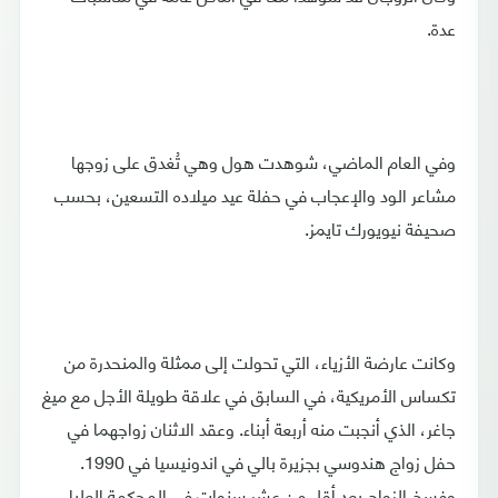
عدة.
وفي العام الماضي، شوهدت هول وهي تُغدق على زوجها
مشاعر الود والإعجاب في حفلة عيد ميلاده التسعين، بحسب
صحيفة نيويورك تايمز.
وكانت عارضة الأزياء، التي تحولت إلى ممثلة والمنحدرة من
تكساس الأمريكية، في السابق في علاقة طويلة الأجل مع ميغ
جاغر، الذي أنجبت منه أربعة أبناء. وعقد الاثنان زواجهما في
حفل زواج هندوسي بجزيرة بالي في اندونيسيا في 1990.
وفسخ الزواج بعد أقل من عشر سنوات في المحكمة العليا