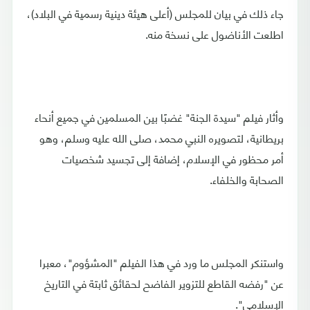
جاء ذلك في بيان للمجلس (أعلى هيئة دينية رسمية في البلاد)،
اطلعت الأناضول على نسخة منه.
وأثار فيلم "سيدة الجنة" غضبًا بين المسلمين في جميع أنحاء
بريطانية، لتصويره النبي محمد، صلى الله عليه وسلم، وهو
أمر محظور في الإسلام، إضافة إلى تجسيد شخصيات
الصحابة والخلفاء.
واستنكر المجلس ما ورد في هذا الفيلم "المشؤوم"، معبرا
عن "رفضه القاطع للتزوير الفاضح لحقائق ثابتة في التاريخ
الإسلامي".