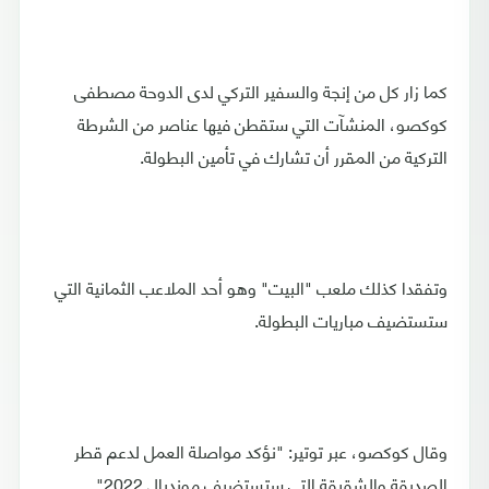
كما زار كل من إنجة والسفير التركي لدى الدوحة مصطفى
كوكصو، المنشآت التي ستقطن فيها عناصر من الشرطة
التركية من المقرر أن تشارك في تأمين البطولة.
وتفقدا كذلك ملعب "البيت" وهو أحد الملاعب الثمانية التي
ستستضيف مباريات البطولة.
وقال كوكصو، عبر توتير: "نؤكد مواصلة العمل لدعم قطر
الصديقة والشقيقة التي ستستضيف مونديال 2022".