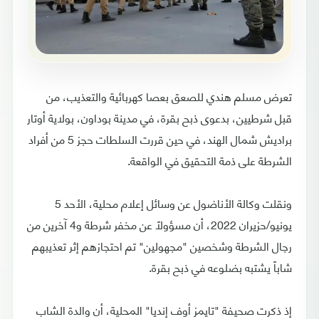
تعرض مسلم هندي للصعق بعصا كهربائية والتعذيب، من
قبل شرطيين، بدعوى ذبح بقرة، في مدينة بوداون، بولاية أوتار
براديش شمال الهند، في حين قررت السلطات حجز 5 من أفراد
الشرطة على ذمة التحقيق في الواقعة.
ونقلت وكالة الأناضول عن وسائل إعلام محلية، الأحد 5
يونيو/حزيران 2022، أن مسؤولاً عن مخفر شرطة و4 آخرين من
رجال الشرطة وشخصين "مجهولين" تم احتجازهم إثر تعذيبهم
شاباً يشتبه بضلوعه في ذبح بقرة.
إذ ذكرت صحيفة "تايمز أوف إنديا" المحلية، أن والدة الشاب