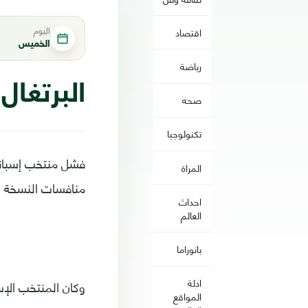
اليوم
اقتصاد
الخميس
رياضة
البرتغال
صحه
تكنولوجيا
فشل منتخب إسبانيا
المراة
منافسات النسخة الث
احداث
العالم
بانوراما
ادلة
وكان المنتخب الإس
المواقع