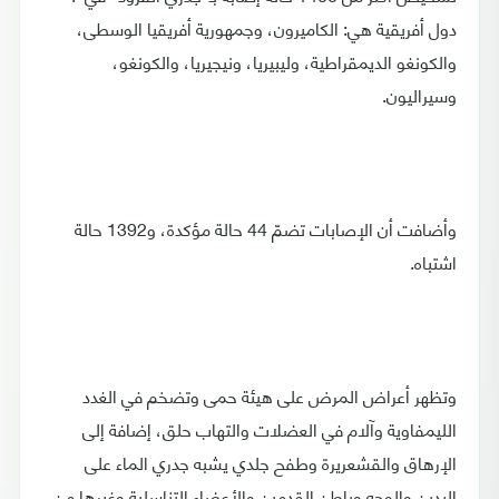
دول أفريقية هي: الكاميرون، وجمهورية أفريقيا الوسطى،
والكونغو الديمقراطية، وليبيريا، ونيجيريا، والكونغو،
وسيراليون.
وأضافت أن الإصابات تضمّ 44 حالة مؤكدة، و1392 حالة
اشتباه.
وتظهر أعراض المرض على هيئة حمى وتضخم في الغدد
الليمفاوية وآلام في العضلات والتهاب حلق، إضافة إلى
الإرهاق والقشعريرة وطفح جلدي يشبه جدري الماء على
اليدين والوجه وباطن القدمين والأعضاء التناسلية وغيرها من