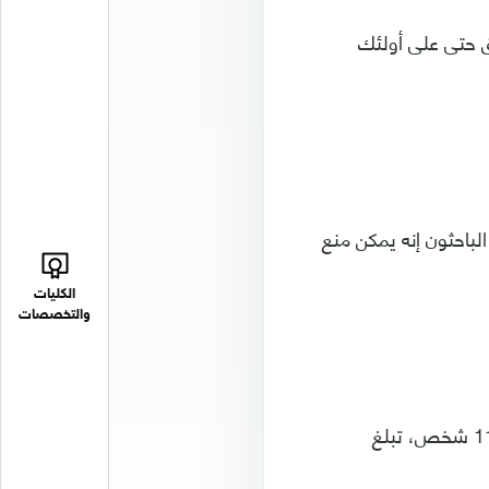
ق حتى على أولئك
لباحثون إنه يمكن منع
الكليات
والتخصصات
وبحثت الدراسة، التي نُشرت في مجلة Neurology، في عادات نمط الحياة لدى 11500 شخص، تبلغ