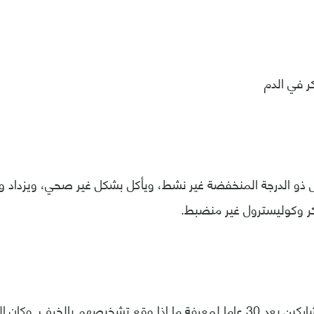
ر في الدم
و الدرجة المنخفضة غير نشط، ويأكل بشكل غير صحي، ويزداد وزن
وكوليسترول غير منضبط.
وتمت متابعة المشاركين بعد 30 عاما لمعرفة ما إذا وقع تشخيصهم بالخرف