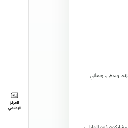
ه، ويدخن، ويعاني
المركز
الإعلامي
. وكان المشاركون ذوو العادات