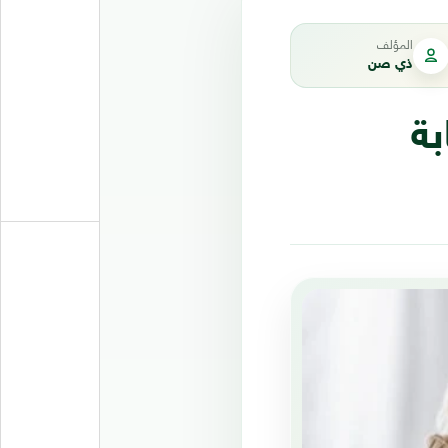
المؤلف
ذي صن
بة