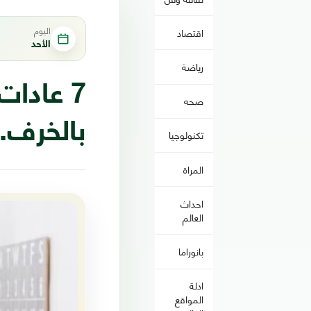
اليوم
اقتصاد
الأحد
رياضة
7 عادا
صحه
بالخرف..
تكنولوجيا
المراة
احداث
العالم
بانوراما
ادلة
المواقع