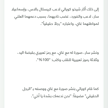
إلى ذلك أثار شيخو كوياتي لاعب كريستال بالاس، وإسماعيلا
سار، لاعب واتفورد، غضب ناديهما، بسبب دعمهما العلني
لمواطنهما غاي، واعتباره "رجلاً حقيقياً".
ونشر سار، صورة له مع غاي، مع رمز تعبيري بقبضة اليد،
وثلاثة رموز تعبيرية للقلب وكتب: "100%".
كما قام كوياتي بنشر صورة مع غاي ووصفه بـ"الرجل
الحقيقي" مضيفاً: "نحن ندعمك بشدة يا أخي".