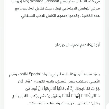
في هذه الأثناء يتصدر وسم #WeareallIdrissa (كلنا إدريسا)
موقع التواصل الاجتماعي تويتر، حيث تفاعل المتابعون مع
هذه القضية، وقدموا دعمهم الكامل للاعب السنغالي.
أبو تريكة دعم نجم سان جيرمان
وغرّد محمد أبو تريكة، المحلل في قنوات beIN Sports، ونجم
الأهلي ومنتخب مصر الأسبق، بالآية الكريمة: " فَمَا كَانَ
جَوَابَ قَوۡمِهِۦٓ إِلَّآ أَن قَالُوٓاْ أَخۡرِجُوٓاْ ءَالَ لُوطٖ مِّن
قَرۡيَتِكُمۡۖ إِنَّهُمۡ أُنَاسٞ يَتَطَهَّرُونَ"، ثم وجّه رسالة إلى غاي
وقال: "لا تحزن، نحن معك وندعمك والله معك".