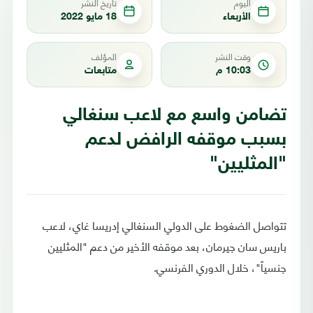
اليوم
تاريخ النشر
الأربعاء
18 مايو 2022
وقت النشر
المؤلف
10:03 م
متابعات
تضامن واسع مع لاعب سنغالي
بسبب موقفه الرافض لدعم
"المثليين"
تتواصل الضغوط على الدولي السنغالي إدريسا غاي، لاعب
باريس سان جيرمان، بعد موقفه الأخير من دعم "المثليين
جنسياً"، خلال الدوري الفرنسي.