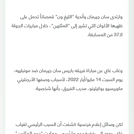
وارتدى سان جيرمان وأندية "الليغ ون" قمصاناً تحمل على
ظهرها الألوان التي تشير إلى "المثليين"، خلال مباريات الجولة
الـ37 من المسابقة.
وغاب غاي عن مباراة فريقه باريس سان جيرمان ضد مونبلييه،
يوم السبت 14 مايو/أيار 2022، لأسباب وصفها الأرجنتيني
ماوريسيو بوكيتينو، مدرب الفريق، بأنها شخصية.
لكن وسائل إعلام فرنسية كشفت أن السبب الرئيسي لغياب
غاي، يعود إلى رفضه دعم ما يُسمى حملات "دعم المثليين"،