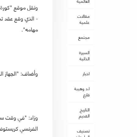
العالمية
ونقل موقع "كورة"
مقالات
- الذي وقع عقد تد
علمية
مهامه".
مجتمع
السيرة
الذاتية
وأضاف: "الجهاز ا
اخبار
ا.د وهيبة
فارع
التاريخ
القديم
وزاد: "في وقت سا
الفرنسي كريستوف ب
تصنيف
الجامعات