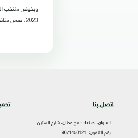
ويخوض منتخب اليم
2023، ضمن منافسات المجموعة الثانية التي تضم "فلسطين، الفلبين، منغوليا (المستضيف)".
اتصل بنا
تحمي
العنوان:
صنعاء - فج عطان، شارع الستين
رقم التلفون:
9671450121