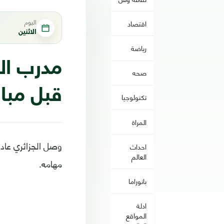
اليوم
اقتصاد
الاثنين
رياضة
مدرب ال
صحه
قبل مبا
تكنولوجيا
المراة
وصل الجزائري عادل
احداث
العالم
مهامه.
بانوراما
ادلة
المواقع