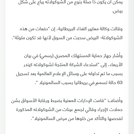
يمكن أن يكون ذا صلة بنوع من الشوكولاته يباع على شكل
بيض.
وقالت وكالة معايير الغذاء البريطانية، إن "دفعات من هذه
الشوكولاتة- البيض سحبت من السوق لأنها قد تكون ملوثة".
وأشار جهاز حماية المستهلك المصري (رسمي) في بيان
الأربعاء، إلى "استدعاء الشركة المنتجة لشوكولاته كيندر
بسبب ما تم تداوله على وسائل الإعلام العالمية بعد تسجيل
63 حالة تسمم في بريطانيا بسبب السالمونيلا ".
وأضاف: "قامت الإدارات المعنية بضبط ورقابة الأسواق بشن
حملات كإجراء وقائي لجمع عينات من الشوكولاته المذكورة
لفحصها والتأكد من خلوها من مرض السالمونيلا".