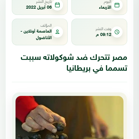
اليوم
تاريخ النشر
الأربعاء
06 أبريل 2022
المؤلف
وقت النشر
العاصمة أونلاين -
09:12 م
الأناضول
مصر تتحرك ضد شوكولاته سببت
تسمما في بريطانيا