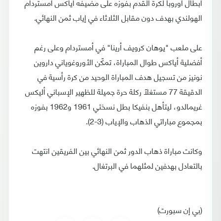
أبطال أوروبا لكرة القدم بفوزه على مضيفه أياكس أمستردام
الهولندي بهدف دون مقابل الثلاثاء في إياب ثمن النهائي.
على ملعب "يوهان كرويف أرينا" في أمستردام وعلى رغم
أفضلية أياكس طوال المباراة، تمكّن الأوروغوياني داروين
نونيز من تسجيل هدف المباراة الوحيد من كرة رأسية في
الدقيقة 77 مستغلاً ركلة حرة جميلة للظهير الإسباني أليكس
غريمالدو، ليتأهل بنفيكا بطل نسختي 1961 و1962 بفوزه
بمجموع مباراتي الذهاب والإياب (3-2).
وكانت مباراة ذهاب الدور ثمن النهائي بين الفريقين انتهت
بالتعادل بهدفين لمثلهما في البرتغال.
(بي إن سبورت)