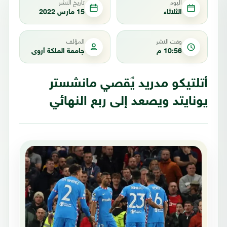
اليوم
تاريخ النشر
الثلاثاء
15 مارس 2022
وقت النشر
المؤلف
10:56 م
جامعة الملكة أروى
أتلتيكو مدريد يٌقصي مانشستر
يونايتد ويصعد إلى ربع النهائي