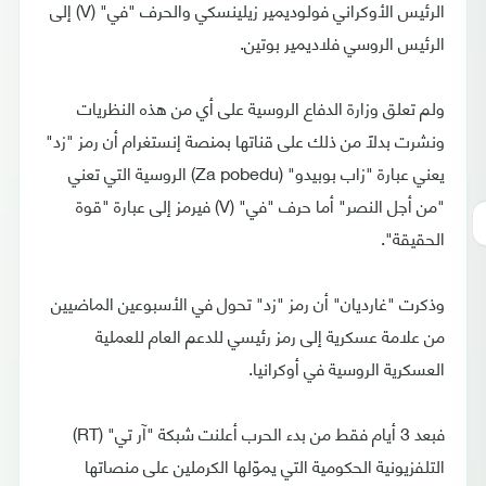
الرئيس الأوكراني فولوديمير زيلينسكي والحرف "في" (V) إلى
الرئيس الروسي فلاديمير بوتين.
ولم تعلق وزارة الدفاع الروسية على أي من هذه النظريات
ونشرت بدلًا من ذلك على قناتها بمنصة إنستغرام أن رمز "زد"
يعني عبارة "زاب بوبيدو" (Za pobedu) الروسية التي تعني
"من أجل النصر" أما حرف "في" (V) فيرمز إلى عبارة "قوة
الحقيقة".
وذكرت "غارديان" أن رمز "زد" تحول في الأسبوعين الماضيين
من علامة عسكرية إلى رمز رئيسي للدعم العام للعملية
العسكرية الروسية في أوكرانيا.
فبعد 3 أيام فقط من بدء الحرب أعلنت شبكة "آر تي" (RT)
التلفزيونية الحكومية التي يموّلها الكرملين على منصاتها