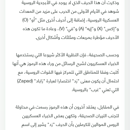
وذكرت أن هذا الحرف الذي لا يوجد في الأبجدية الروسية
شوهد في الأيام الأولى من الحرب على مزيد من المعدات
العسكرية الروسية، إضافة إلى أحرف أخرى مثل "أو" (O)
و"إكس" (X) و"إيه" (A) و"في" (V)، وعادة ما تكون هذه
الأحرف مؤطرة بمربعات ومثلثات وأشكال أخرى.
وحسب الصحيفة، فإن النظرية الأكثر شيوعا التي يستخدمها
الخبراء العسكريون لشرح الرسائل من وراء هذه الرموز هي أنها
كُتبت وفقا للمناطق التي تتمركز فيها القوات الروسية، مع
احتمال أن يكون معنى "زد" اختصارا لعبارة "زاباد" (Zapad)
التي تعني "غرب" بالروسية.
في المقابل، يعتقد آخرون أن هذه الرموز رسمت في محاولة
لتجنب النيران الصديقة، وتكهن بعض الخبراء العسكريين
الروس الموالين للكرملين بأن الحرف "زد" يشير إلى اسم