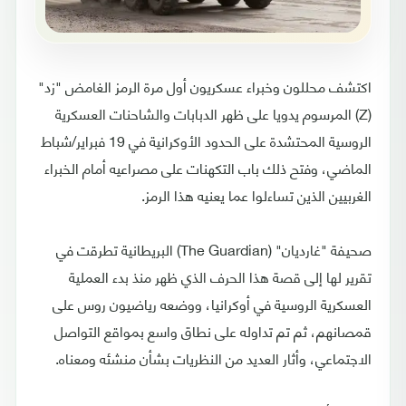
اكتشف محللون وخبراء عسكريون أول مرة الرمز الغامض "زد"
(Z) المرسوم يدويا على ظهر الدبابات والشاحنات العسكرية
الروسية المحتشدة على الحدود الأوكرانية في 19 فبراير/شباط
الماضي، وفتح ذلك باب التكهنات على مصراعيه أمام الخبراء
الغربيين الذين تساءلوا عما يعنيه هذا الرمز.
صحيفة "غارديان" (The Guardian) البريطانية تطرقت في
تقرير لها إلى قصة هذا الحرف الذي ظهر منذ بدء العملية
العسكرية الروسية في أوكرانيا، ووضعه رياضيون روس على
قمصانهم، ثم تم تداوله على نطاق واسع بمواقع التواصل
الاجتماعي، وأثار العديد من النظريات بشأن منشئه ومعناه.