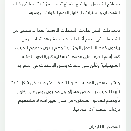
بمواقع التواصل أنها تبيع بضائع تحمل رمز "زد"، بما في ذلك
القمصان والسترات، لإظهار الدعم للقوات الروسية.
ومنذ ذلك الحين نظمت السلطات الروسية عددا لا يحصى من
التجمعات في جميع أنحاء البلاد حيث شوهد شباب روس
يرتدون قمصانا تحمل الرمز "زد" وهم يبدون دعمهم للحرب،
كما رُسم الحرف على مجمعات سكنية كبيرة تعود للحقبة
السوفياتية وعُلّق على لافتات بعض الإعلانات في الشوارع.
ونشرت بعض المدارس صورا لأطفال متراصين في شكل "زد"
تأييدا للحرب، بل حرص مسؤولون محليون روس على إظهار
تأييدهم للعملية العسكرية من خلال تغيير أسماء مناطقهم
وإدراج الحرف "زد" ضمنها.
المصدر: الغارديان