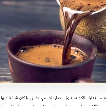
 فيما يتعلق بالكوليسترول الضار للجسم، عكس ما كان شائعا عنها.
دور "الكافايين" في خفض مستوى الكوليسترول الضار. فكيف يت