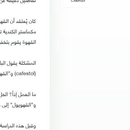
كان يُعتقد أن الق
مكماستر الكندية ت
القهوة يقوم بتخف
المشكلة يقول البا
(cafestol) و"القهويول" (kahweol). فوجودهما معا يرفع مستوى الكوليسترول.
ما العمل إذاً؟ ال
و"القهويول" إلى ح
وقبل هذه الدراسة 