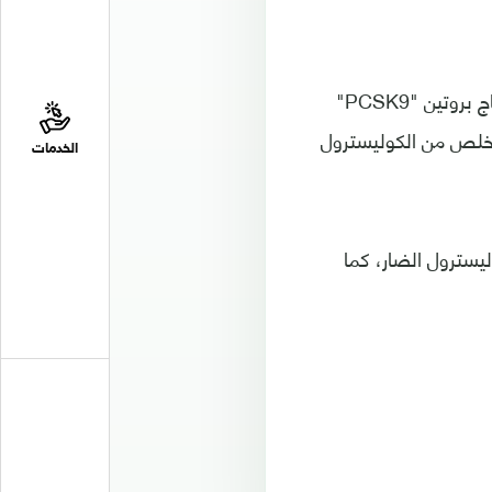
فالكافايين، بحسب الدراسة يمنع إنتاج بروتين SREBP2“". وهذا البروتين يخفض إنتاج بروتين "PCSK9"
PCSK9 يدعم عمل الكبد في التخلص من الكوليسترول
الخدمات
ليسترول الضار، كما