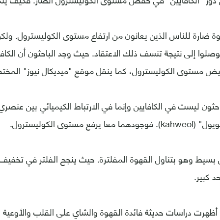
هوة ضارة للناس الذين يعانون من ارتفاع مستوى الكوليسترول. ولك
وصلوا إلى نتيجة تنسف ذلك الاعتقاد. حيث وجد الباحثون أن الكاف
يض مستوى الكوليسترول، كما ينقل موقع "ميديكال نيوز" المختص 
حثون ليست في الكافايين وإنما في الارتباط الكيميائي بين عنصري
حل بسيط وهو بتناول القهوة المفلترة. حيث ينجح الفلتر في تخفيف
د كبير.
أظهرت دراسات حديثة فائدة القهوة والشاي على القلب والأوعية ال