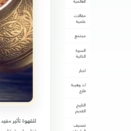
العالمية
مقالات
علمية
مجتمع
السيرة
الذاتية
اخبار
ا.د وهيبة
فارع
التاريخ
القديم
للقهوة تأثير مفيد
تصنيف
تفاصيل دقيقة عن 
الجامعات