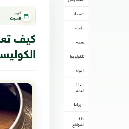
اليوم
اقتصاد
السبت
رياضة
كيف تع
صحه
الكوليس
تكنولوجيا
المراة
احداث
العالم
بانوراما
ادلة
المواقع