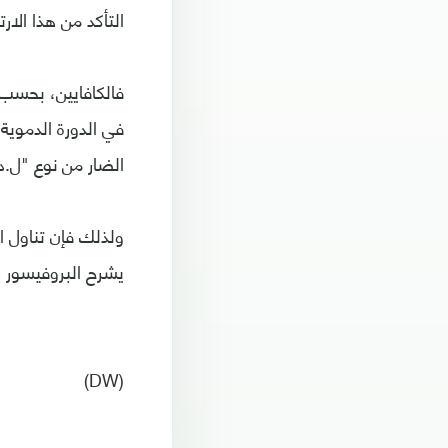
التأكد من هذا الا
الضار من نوع "ل.د
ولذلك فإن تناول ا
يشرح البروفيسور ر
(DW)