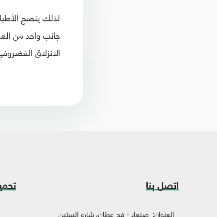
لذلك ينصح الأطبا
جانب واحد من الع
الانزلاق الغضروفي
اتصل بنا
تحمي
العنوان:
صنعاء - فج عطان، شارع الستين