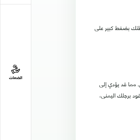
فظتك بضغط كبير على
الخدمات
 مما قد يؤدي إلى
ود برجلك اليمنى،