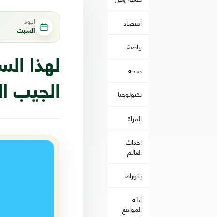
اليوم
اقتصاد
السبت
رياضة
لهذا ال
صحه
الجيب ا
تكنولوجيا
المراة
احداث
العالم
بانوراما
ادلة
المواقع