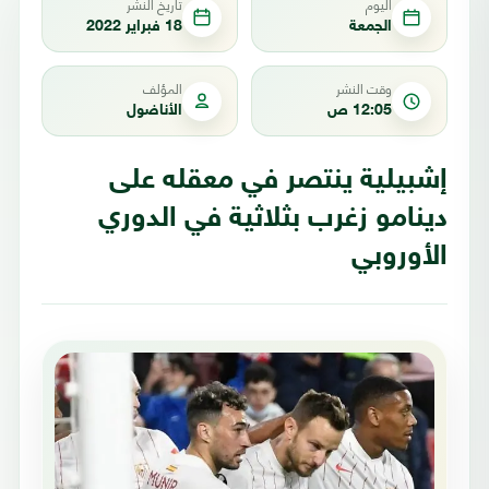
اليوم
تاريخ النشر
الجمعة
18 فبراير 2022
وقت النشر
المؤلف
12:05 ص
الأناضول
إشبيلية ينتصر في معقله على
دينامو زغرب بثلاثية في الدوري
الأوروبي